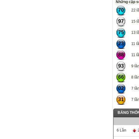
Những cặp số
70
22 l
97
15 l
75
13 l
23
11 lầ
88
11 lầ
93
9 lầ
66
8 lầ
02
7 lầ
31
7 lầ
BẢNG THỐN
6 Lần