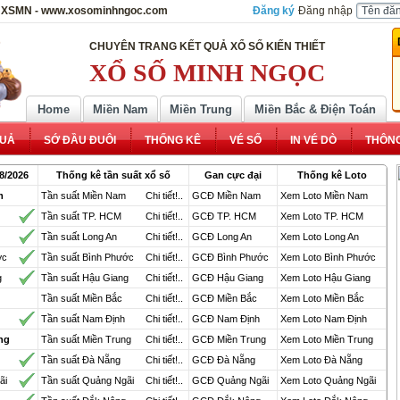
 - XSMN - www.xosominhngoc.com
Đăng ký
Đăng nhập
CHUYÊN TRANG KẾT QUẢ XỔ SỐ KIẾN THIẾT
XỔ SỐ MINH NGỌC
Home
Miền Nam
Miền Trung
Miền Bắc & Điện Toán
QUẢ
SỚ ĐẦU ĐUÔI
THỐNG KÊ
VÉ SỐ
IN VÉ DÒ
THÔNG
8/2026
Thống kê tần suất xổ số
Gan cực đại
Thống kê Loto
m
Tần suất Miền Nam
Chi tiết!..
GCĐ Miền Nam
Xem Loto Miền Nam
Tần suất TP. HCM
Chi tiết!..
GCĐ TP. HCM
Xem Loto TP. HCM
Tần suất Long An
Chi tiết!..
GCĐ Long An
Xem Loto Long An
ớc
Tần suất Bình Phước
Chi tiết!..
GCĐ Bình Phước
Xem Loto Bình Phước
g
Tần suất Hậu Giang
Chi tiết!..
GCĐ Hậu Giang
Xem Loto Hậu Giang
Tần suất Miền Bắc
Chi tiết!..
GCĐ Miền Bắc
Xem Loto Miền Bắc
Tần suất Nam Định
Chi tiết!..
GCĐ Nam Định
Xem Loto Nam Định
ng
Tần suất Miền Trung
Chi tiết!..
GCĐ Miền Trung
Xem Loto Miền Trung
Tần suất Đà Nẵng
Chi tiết!..
GCĐ Đà Nẵng
Xem Loto Đà Nẵng
ãi
Tần suất Quảng Ngãi
Chi tiết!..
GCĐ Quảng Ngãi
Xem Loto Quảng Ngãi