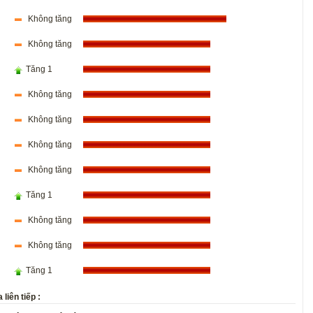
Không tăng
Không tăng
Tăng 1
Không tăng
Không tăng
Không tăng
Không tăng
Tăng 1
Không tăng
Không tăng
Tăng 1
liên tiếp :