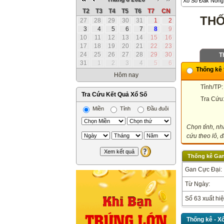
Xổ Số Đắk Nông
T2
T3
T4
T5
T6
T7
CN
THỐ
27
28
29
30
31
1
2
3
4
5
6
7
8
9
10
11
12
13
14
15
16
17
18
19
20
21
22
23
24
25
26
27
28
29
30
T
31
1
2
3
4
5
6
Thống kê 
Hôm nay
Tỉnh/TP:
Tra Cứu Kết Quả Xổ Số
Tra Cứu
Miền
Tỉnh
Đầu đuôi
Chọn tỉnh, nh
cứu theo lô, 
Thống kê Gan 
Gan Cực Đại:
Từ Ngày:
Số 63 xuất hi
Thống kê - X