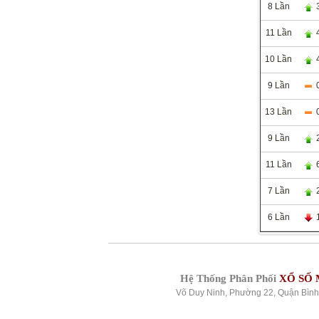
8 Lần
11 Lần
10 Lần
9 Lần
13 Lần
9 Lần
11 Lần
7 Lần
6 Lần
Hệ Thống Phân Phối
XỔ SỐ
Võ Duy Ninh, Phường 22, Quận Bình