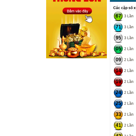
Các cặp số xu
67
3 Lần
71
3 Lần
95
3 Lần
05
2 Lần
09
2 Lần
14
2 Lần
19
2 Lần
24
2 Lần
25
2 Lần
33
2 Lần
41
2 Lần