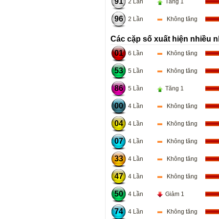
91
2 Lần
Tăng 1
96
2 Lần
Không tăng
Các cặp số xuất hiện nhiều n
01
6 Lần
Không tăng
53
5 Lần
Không tăng
86
5 Lần
Tăng 1
00
4 Lần
Không tăng
04
4 Lần
Không tăng
07
4 Lần
Không tăng
33
4 Lần
Không tăng
47
4 Lần
Không tăng
50
4 Lần
Giảm 1
74
4 Lần
Không tăng