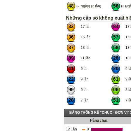
48
56
(2 Ngày) (2 lần)
(2 Ngà
Những cặp số không xuất hiệ
32
84
17 lần
17 l
36
57
15 lần
15 l
37
58
13 lần
13 l
89
26
11 lần
10 l
11
20
9 lần
9 lầ
22
61
9 lần
9 lầ
99
06
9 lần
8 lầ
28
51
7 lần
7 lầ
BẢNG THỐNG KÊ "CHỤC - ĐƠN VỊ"
Hàng chục
12 Lần
0