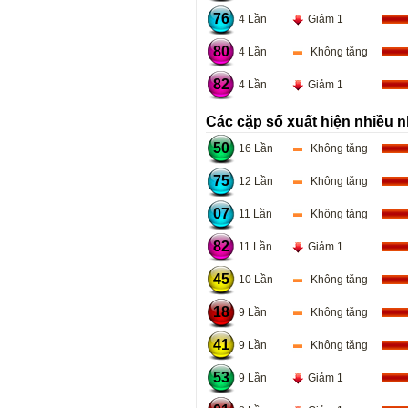
76
4 Lần
Giảm 1
80
4 Lần
Không tăng
82
4 Lần
Giảm 1
Các cặp số xuất hiện nhiều n
50
16 Lần
Không tăng
75
12 Lần
Không tăng
07
11 Lần
Không tăng
82
11 Lần
Giảm 1
45
10 Lần
Không tăng
18
9 Lần
Không tăng
41
9 Lần
Không tăng
53
9 Lần
Giảm 1