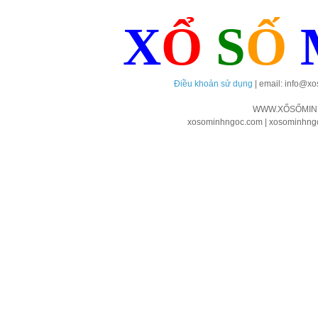
X
Ổ
S
Ố
Điều khoản sử dụng
| email: info@x
WWW.XỔSỐMIN
xosominhngoc.com | xosominhngoc