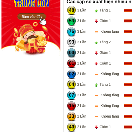
Các cặp số xuất hiện nhiều n
48
3 Lần
Tăng 1
53
3 Lần
Giảm 1
76
3 Lần
Không tăng
93
3 Lần
Tăng 2
00
2 Lần
Giảm 1
01
2 Lần
Giảm 1
02
2 Lần
Không tăng
04
2 Lần
Tăng 1
07
2 Lần
Không tăng
15
2 Lần
Không tăng
33
2 Lần
Không tăng
40
2 Lần
Giảm 1