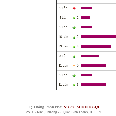
5 Lần
1
4 Lần
2
5 Lần
1
16 Lần
3
13 Lần
8
8 Lần
1
11 Lần
0
5 Lần
1
11 Lần
3
Hệ Thống Phân Phối
XỔ SỐ MINH NGỌC
Võ Duy Ninh, Phường 22, Quận Bình Thạnh, TP. HCM.