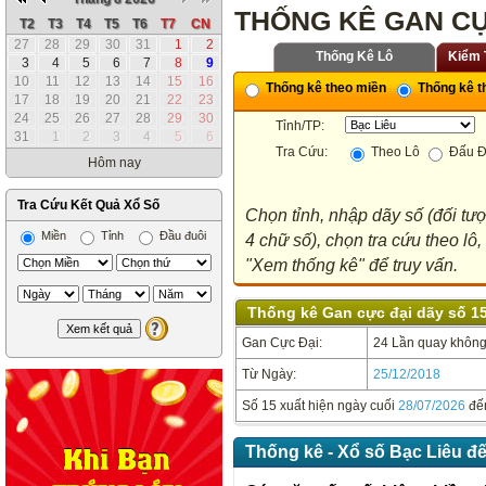
THỐNG KÊ GAN CỰ
T2
T3
T4
T5
T6
T7
CN
27
28
29
30
31
1
2
Thống Kê Lô
Kiểm 
3
4
5
6
7
8
9
10
11
12
13
14
15
16
Thống kê theo miền
Thống kê th
17
18
19
20
21
22
23
24
25
26
27
28
29
30
Tỉnh/TP:
31
1
2
3
4
5
6
Tra Cứu:
Theo Lô
Đấu Đ
Hôm nay
Tra Cứu Kết Quả Xổ Số
Chọn tỉnh, nhập dãy số (đối tư
Miền
Tỉnh
Đầu đuôi
4 chữ số), chọn tra cứu theo lô
"Xem thống kê" để truy vấn.
Thống kê Gan cực đại dãy số 15 
Gan Cực Đại:
24 Lần quay không 
Từ Ngày:
25/12/2018
Số 15 xuất hiện ngày cuối
28/07/2026
đế
Thống kê - Xổ số Bạc Liêu đ