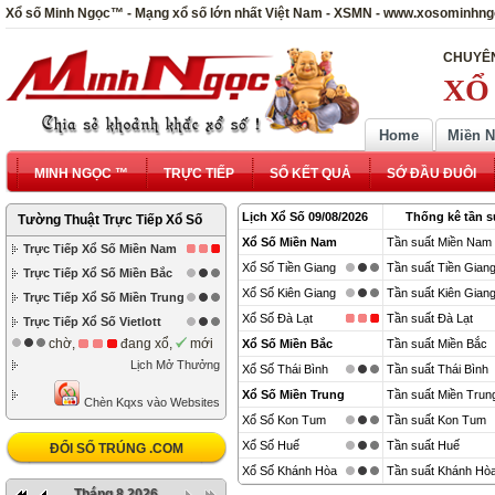
Xổ số Minh Ngọc™ - Mạng xổ số lớn nhất Việt Nam - XSMN - www.xosominhn
CHUYÊN
XỔ
Home
Miền 
MINH NGỌC ™
TRỰC TIẾP
SỔ KẾT QUẢ
SỚ ĐẦU ĐUÔI
Lịch Xổ Số 09/08/2026
Thống kê tần s
Tường Thuật Trực Tiếp Xổ Số
Xổ Số Miền Nam
Tần suất Miền Nam
Trực Tiếp Xổ Số Miền Nam
Xổ Số Tiền Giang
Tần suất Tiền Gian
Trực Tiếp Xổ Số Miền Bắc
Xổ Số Kiên Giang
Tần suất Kiên Gian
Trực Tiếp Xổ Số Miền Trung
Xổ Số Đà Lạt
Tần suất Đà Lạt
Trực Tiếp Xổ Số Vietlott
chờ,
đang xổ,
mới
Xổ Số Miền Bắc
Tần suất Miền Bắc
Lịch Mở Thưởng
Xổ Số Thái Bình
Tần suất Thái Bình
Xổ Số Miền Trung
Tần suất Miền Trun
Chèn Kqxs vào Websites
Xổ Số Kon Tum
Tần suất Kon Tum
Xổ Số Huế
Tần suất Huế
ĐỔI SỐ TRÚNG .COM
Xổ Số Khánh Hòa
Tần suất Khánh Hò
Tháng 8 2026