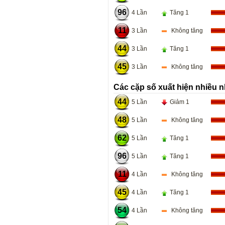
96
4 Lần
Tăng 1
11
3 Lần
Không tăng
44
3 Lần
Tăng 1
45
3 Lần
Không tăng
Các cặp số xuất hiện nhiều n
44
5 Lần
Giảm 1
48
5 Lần
Không tăng
62
5 Lần
Tăng 1
96
5 Lần
Tăng 1
11
4 Lần
Không tăng
45
4 Lần
Tăng 1
54
4 Lần
Không tăng