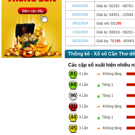
02/04/2025
Giải tư: 50262 - 68761 
26/02/2025
Giải tư: 04051 - 23584 
18/12/2024
Giải nhì: 651
95
13/11/2024
Giải tư: 08919 - 58201 
06/11/2024
Giải ba: 791
95
- 60463
Thống kê - Xổ số Cần Thơ đế
Các cặp số xuất hiện nhiều n
61
4 Lần
Không tăng
68
4 Lần
Tăng 1
96
4 Lần
Tăng 1
11
3 Lần
Không tăng
44
3 Lần
Tăng 1
45
3 Lần
Không tăng