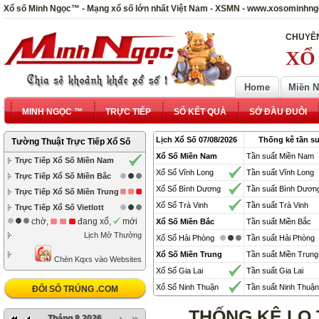
Xổ số Minh Ngọc™ - Mạng xổ số lớn nhất Việt Nam - XSMN - www.xosominhn
CHUYÊN
XỔ
Home
Miền 
MINH NGỌC ™
TRỰC TIẾP
SỔ KẾT QUẢ
SỚ ĐẦU ĐUÔI
Lịch Xổ Số 07/08/2026
Thống kê tần su
Tường Thuật Trực Tiếp Xổ Số
Xổ Số Miền Nam
Tần suất Miền Nam
Trực Tiếp Xổ Số Miền Nam
Xổ Số Vĩnh Long
Tần suất Vĩnh Long
Trực Tiếp Xổ Số Miền Bắc
Xổ Số Bình Dương
Tần suất Bình Dươn
Trực Tiếp Xổ Số Miền Trung
Xổ Số Trà Vinh
Tần suất Trà Vinh
Trực Tiếp Xổ Số Vietlott
chờ,
đang xổ,
mới
Xổ Số Miền Bắc
Tần suất Miền Bắc
Lịch Mở Thưởng
Xổ Số Hải Phòng
Tần suất Hải Phòng
Xổ Số Miền Trung
Tần suất Miền Trung
Chèn Kqxs vào Websites
Xổ Số Gia Lai
Tần suất Gia Lai
Xổ Số Ninh Thuận
Tần suất Ninh Thuận
ĐỔI SỐ TRÚNG .COM
THỐNG KÊ LO 
Tháng 8 2026