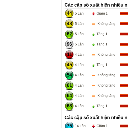
Các cặp số xuất hiện nhiều n
44
5 Lần
Giảm 1
48
5 Lần
Không tăng
62
5 Lần
Tăng 1
96
5 Lần
Tăng 1
11
4 Lần
Không tăng
45
4 Lần
Tăng 1
54
4 Lần
Không tăng
61
4 Lần
Không tăng
64
4 Lần
Không tăng
68
4 Lần
Tăng 1
Các cặp số xuất hiện nhiều n
75
14 Lần
Giảm 1