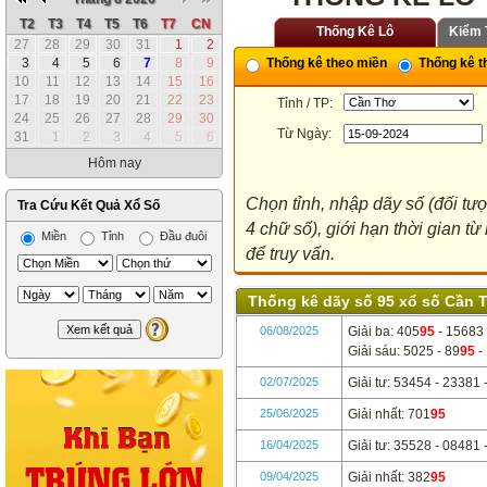
T2
T3
T4
T5
T6
T7
CN
Thống Kê Lô
Kiểm 
27
28
29
30
31
1
2
3
4
5
6
7
8
9
Thống kê theo miền
Thống kê th
10
11
12
13
14
15
16
17
18
19
20
21
22
23
Tỉnh / TP:
24
25
26
27
28
29
30
Từ Ngày:
31
1
2
3
4
5
6
Hôm nay
Chọn tỉnh, nhập dãy số (đối tư
Tra Cứu Kết Quả Xổ Số
4 chữ số), giới hạn thời gian 
Miền
Tỉnh
Đầu đuôi
để truy vấn.
Thống kê dãy số 95 xổ số Cần T
06/08/2025
Giải ba: 405
95
- 15683
Giải sáu: 5025 - 89
95
-
02/07/2025
Giải tư: 53454 - 23381 
25/06/2025
Giải nhất: 701
95
16/04/2025
Giải tư: 35528 - 08481 
09/04/2025
Giải nhất: 382
95