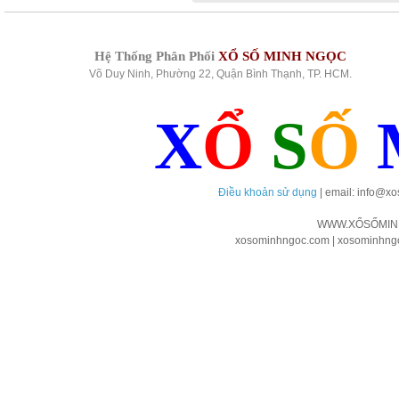
Hệ Thống Phân Phối
XỔ SỐ MINH NGỌC
Võ Duy Ninh, Phường 22, Quận Bình Thạnh, TP. HCM.
X
Ổ
S
Ố
Điều khoản sử dụng
| email: info@x
WWW.XỔSỐMIN
xosominhngoc.com | xosominhngoc