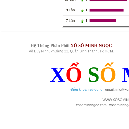
9 Lần
1
7 Lần
1
Hệ Thống Phân Phối
XỔ SỐ MINH NGỌC
Võ Duy Ninh, Phường 22, Quận Bình Thạnh, TP. HCM.
X
Ổ
S
Ố
Điều khoản sử dụng
| email: info@x
WWW.XỔSỐMIN
xosominhngoc.com | xosominhngoc