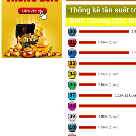
Thống kê tần suất t
Bình Dương (đặc bi
00
1.67
01
0.56% (1 lượt)
02
1.67
03
04
0.56% (1 lượt)
05
0.56% (1 lượt)
07
1.11% (2 lượt)
08
09
0.56% (1 lượt)
10
0.56% (1 lượt)