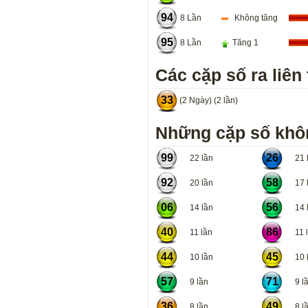
94
8 Lần
Không tăng
95
8 Lần
Tăng 1
Các cặp số ra liên 
33
(2 Ngày) (2 lần)
Những cặp số khôn
99
26
22 lần
21 l
92
58
20 lần
17 l
06
56
14 lần
14 l
40
86
11 lần
11 l
44
45
10 lần
10 l
57
71
9 lần
9 lầ
36
49
8 lần
8 lầ