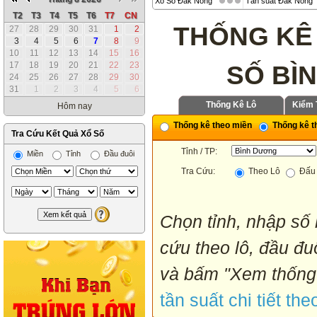
Xổ Số Đắk Nông
Tần suất Đắk Nông
T2
T3
T4
T5
T6
T7
CN
THỐNG KÊ
27
28
29
30
31
1
2
3
4
5
6
7
8
9
10
11
12
13
14
15
16
17
18
19
20
21
22
23
SỐ BÌ
24
25
26
27
28
29
30
31
1
2
3
4
5
6
Thống Kê Lô
Kiểm 
Hôm nay
Thống kê theo miền
Thống kê th
Tra Cứu Kết Quả Xổ Số
Tỉnh / TP:
Miền
Tỉnh
Đầu đuôi
Tra Cứu:
Theo Lô
Đấu 
Chọn tỉnh, nhập số 
cứu theo lô, đầu đuô
và bấm "Xem thống 
tần suất chi tiết the