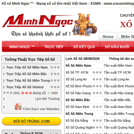
Xổ số Minh Ngọc™ - Mạng xổ số lớn nhất Việt Nam - XSMN - www.xosominhn
CHUYÊN
XỔ
Home
Miền 
MINH NGỌC ™
TRỰC TIẾP
SỔ KẾT QUẢ
SỚ ĐẦU ĐUÔI
Lịch Xổ Số 08/08/2026
Thống kê tần su
Tường Thuật Trực Tiếp Xổ Số
Xổ Số Miền Nam
Tần suất Miền Nam
Trực Tiếp Xổ Số Miền Nam
Xổ Số TP. HCM
Tần suất TP. HCM
Trực Tiếp Xổ Số Miền Bắc
Xổ Số Long An
Tần suất Long An
Trực Tiếp Xổ Số Miền Trung
Xổ Số Bình Phước
Tần suất Bình Phướ
Trực Tiếp Xổ Số Vietlott
chờ,
đang xổ,
mới
Xổ Số Hậu Giang
Tần suất Hậu Giang
Lịch Mở Thưởng
Xổ Số Miền Bắc
Tần suất Miền Bắc
Xổ Số Nam Định
Tần suất Nam Định
Chèn Kqxs vào Websites
Xổ Số Miền Trung
Tần suất Miền Trung
Xổ Số Đà Nẵng
Tần suất Đà Nẵng
ĐỔI SỐ TRÚNG .COM
Xổ Số Quảng Ngãi
Tần suất Quảng Ngã
Tháng 8 2026