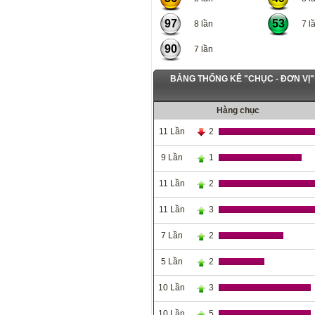
97
53
8 lần
7 lầ
90
7 lần
BẢNG THỐNG KÊ "CHỤC - ĐƠN VỊ
Hàng chục
11 Lần
2
9 Lần
1
11 Lần
2
11 Lần
3
7 Lần
2
5 Lần
2
10 Lần
3
10 Lần
5