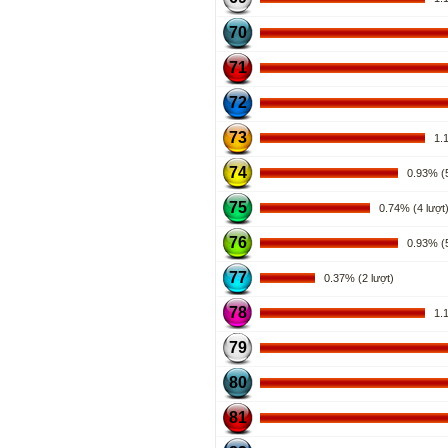
70
71
72
73
1.11
74
0.93% (5
75
0.74% (4 lượt
76
0.93% (5
77
0.37% (2 lượt)
78
1.11
79
80
81