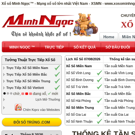
Xổ số Minh Ngọc™ - Mạng xổ số lớn nhất Việt Nam - XSMN - www.xosominhn
CHUYÊN
XỔ
Home
Miền 
MINH NGỌC ™
TRỰC TIẾP
SỔ KẾT QUẢ
SỚ ĐẦU ĐUÔI
Lịch Xổ Số 07/08/2026
Thống kê tần su
Tường Thuật Trực Tiếp Xổ Số
Xổ Số Miền Nam
Tần suất Miền Nam
Trực Tiếp Xổ Số Miền Nam
Xổ Số Vĩnh Long
Tần suất Vĩnh Long
Trực Tiếp Xổ Số Miền Bắc
Xổ Số Bình Dương
Tần suất Bình Dươn
Trực Tiếp Xổ Số Miền Trung
Xổ Số Trà Vinh
Tần suất Trà Vinh
Trực Tiếp Xổ Số Vietlott
chờ,
đang xổ,
mới
Xổ Số Miền Bắc
Tần suất Miền Bắc
Lịch Mở Thưởng
Xổ Số Hải Phòng
Tần suất Hải Phòng
Xổ Số Miền Trung
Tần suất Miền Trung
Chèn Kqxs vào Websites
Xổ Số Gia Lai
Tần suất Gia Lai
Xổ Số Ninh Thuận
Tần suất Ninh Thuận
ĐỔI SỐ TRÚNG .COM
THỐNG KÊ TẦN 
Tháng 8 2026