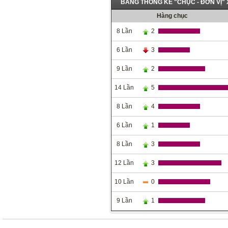
BẢNG THỐNG KÊ "CHỤC - ĐƠN VỊ"
Hàng chục
8 Lần
2
6 Lần
3
9 Lần
2
14 Lần
5
8 Lần
4
6 Lần
1
8 Lần
3
12 Lần
3
10 Lần
0
9 Lần
1