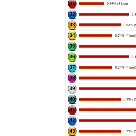
31
0.56% (3 lượt)
32
1.11
33
0.93% (5
34
0.74% (4 lượt
35
36
1.11
37
0.74% (4 lượt
38
39
40
0.93% (5
41
42
43
0.93% (5