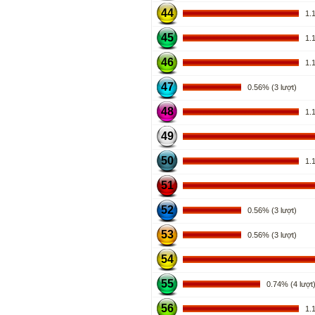
44
1.11
45
1.11
46
1.11
47
0.56% (3 lượt)
48
1.11
49
50
1.11
51
52
0.56% (3 lượt)
53
0.56% (3 lượt)
54
55
0.74% (4 lượt
56
1.11