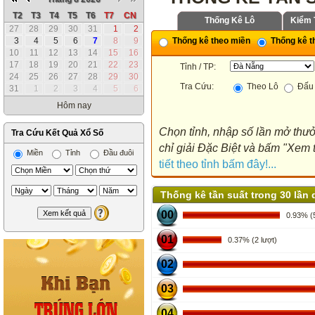
T2
T3
T4
T5
T6
T7
CN
Thống Kê Lô
Kiểm 
27
28
29
30
31
1
2
3
4
5
6
7
8
9
Thống kê theo miền
Thống kê th
10
11
12
13
14
15
16
17
18
19
20
21
22
23
Tỉnh / TP:
24
25
26
27
28
29
30
Tra Cứu:
Theo Lô
Đấu 
31
1
2
3
4
5
6
Hôm nay
Chọn tỉnh, nhập số lần mở thưở
Tra Cứu Kết Quả Xổ Số
chỉ giải Đặc Biệt và bấm "Xem t
Miền
Tỉnh
Đầu đuôi
tiết theo tỉnh bấm đây!...
Thống kê tần suất trong 30 lần 
00
0.93% (5
01
0.37% (2 lượt)
02
03
04