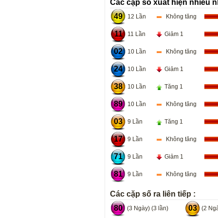
Các cặp số xuất hiện nhiều n
49
12 Lần
Không tăng
11
11 Lần
Giảm 1
02
10 Lần
Không tăng
24
10 Lần
Giảm 1
38
10 Lần
Tăng 1
89
10 Lần
Không tăng
03
9 Lần
Tăng 1
17
9 Lần
Không tăng
71
9 Lần
Giảm 1
81
9 Lần
Không tăng
Các cặp số ra liên tiếp :
80
03
(3 Ngày) (3 lần)
(2 Ngà