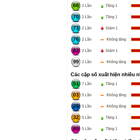
68
2 Lần
Tăng 1
70
2 Lần
Tăng 1
73
2 Lần
Giảm 1
76
2 Lần
Không tăng
82
2 Lần
Giảm 1
99
2 Lần
Không tăng
Các cặp số xuất hiện nhiều n
51
7 Lần
Tăng 1
03
5 Lần
Không tăng
29
5 Lần
Không tăng
32
5 Lần
Tăng 1
80
5 Lần
Tăng 1