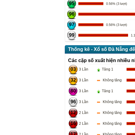
95
0.56% (3 lượt)
96
97
0.56% (3 lượt)
99
1.11
Thống kê - Xổ số Đà Nẵng đế
Các cặp số xuất hiện nhiều n
03
3 Lần
Tăng 1
32
3 Lần
Không tăng
80
3 Lần
Tăng 1
96
3 Lần
Không tăng
12
2 Lần
Không tăng
16
2 Lần
Không tăng
17
2 Lần
Không tăng