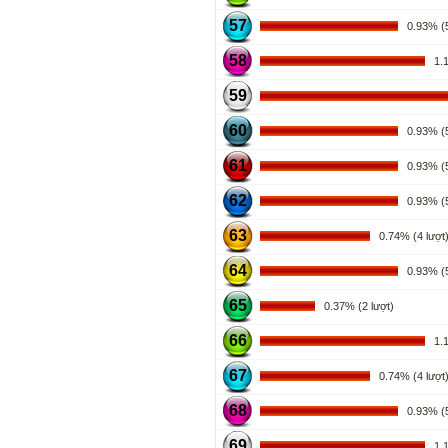
57
0.93% (5
58
1.11
59
60
0.93% (5
61
0.93% (5
62
0.93% (5
63
0.74% (4 lượt
64
0.93% (5
65
0.37% (2 lượt)
66
1.11
67
0.74% (4 lượt
68
0.93% (5
69
1.11