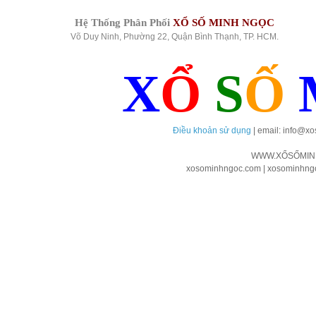
Hệ Thống Phân Phối
XỔ SỐ MINH NGỌC
Võ Duy Ninh, Phường 22, Quận Bình Thạnh, TP. HCM.
X
Ổ
S
Ố
Điều khoản sử dụng
| email: info@x
WWW.XỔSỐMIN
xosominhngoc.com | xosominhngoc