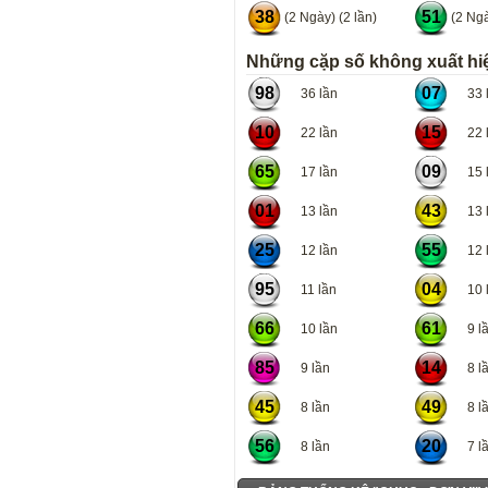
38
51
(2 Ngày) (2 lần)
(2 Ngà
Những cặp số không xuất hiệ
98
07
36 lần
33 l
10
15
22 lần
22 l
65
09
17 lần
15 l
01
43
13 lần
13 l
25
55
12 lần
12 l
95
04
11 lần
10 l
66
61
10 lần
9 lầ
85
14
9 lần
8 lầ
45
49
8 lần
8 lầ
56
20
8 lần
7 lầ