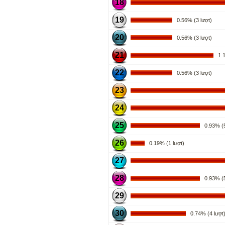
18
19
0.56% (3 lượt)
20
0.56% (3 lượt)
21
1.11
22
0.56% (3 lượt)
23
24
25
0.93% (5
26
0.19% (1 lượt)
27
28
0.93% (5
29
30
0.74% (4 lượt