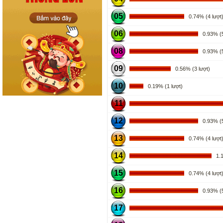
05
0.74% (4 lượt
06
0.93% (5
08
0.93% (5
09
0.56% (3 lượt)
10
0.19% (1 lượt)
11
12
0.93% (5
13
0.74% (4 lượt
14
1.11
15
0.74% (4 lượt
16
0.93% (5
17