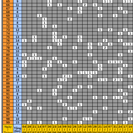
65
9
1
1
1
1
1
1
66
11
1
1
2
1
67
8
1
1
1
1
68
8
1
1
69
11
1
1
1
70
7
1
2
71
8
1
72
5
1
1
73
12
1
2
1
74
7
1
1
1
75
13
1
1
1
1
76
14
1
1
1
1
1
2
1
77
8
1
1
1
1
1
1
78
14
1
1
1
2
79
10
1
80
11
1
1
1
1
81
6
2
1
1
1
82
18
1
1
1
1
1
1
1
1
83
11
1
1
1
1
1
84
9
1
1
1
85
8
1
1
1
1
1
86
14
1
1
2
1
1
1
87
15
1
2
1
1
2
1
88
7
89
18
1
1
1
1
90
13
1
1
1
1
91
8
1
1
92
13
1
1
1
1
1
93
17
3
1
1
94
14
1
2
1
95
13
1
1
1
1
1
96
13
1
1
2
97
6
98
10
1
1
1
1
99
15
1
1
1
1
1
1
Ngày
04
28
21
14
07
30
23
16
09
02
26
19
12
05
28
21
14
07
31
24
17
10
Tổng
/
/
/
/
/
/
/
/
/
/
/
/
/
/
/
/
/
/
/
/
/
/
/
(lần)
Tháng
08
07
07
07
07
06
06
06
06
06
05
05
05
05
04
04
04
04
03
03
03
03