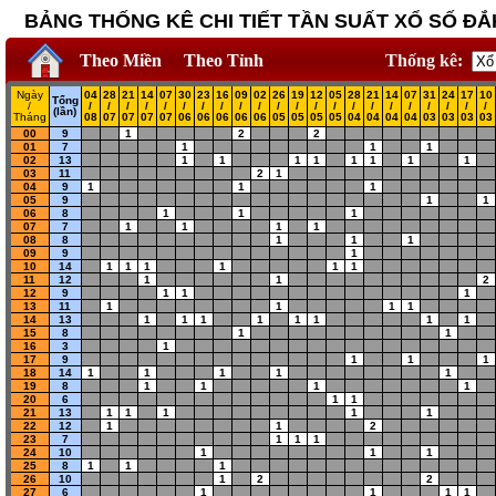
BẢNG THỐNG KÊ CHI TIẾT TẦN SUẤT XỔ SỐ ĐẮK
Theo Miền
Theo Tỉnh
Thống kê:
Ngày
04
28
21
14
07
30
23
16
09
02
26
19
12
05
28
21
14
07
31
24
17
10
Tổng
/
/
/
/
/
/
/
/
/
/
/
/
/
/
/
/
/
/
/
/
/
/
/
(lần)
Tháng
08
07
07
07
07
06
06
06
06
06
05
05
05
05
04
04
04
04
03
03
03
03
00
9
1
2
2
01
7
1
1
1
02
13
1
1
1
1
1
1
1
1
03
11
2
1
04
9
1
1
1
05
9
1
1
06
8
1
1
1
07
7
1
1
1
1
08
8
1
1
1
09
9
1
10
14
1
1
1
1
1
1
11
12
1
1
2
12
9
1
1
1
13
11
1
1
1
1
14
13
1
1
1
1
1
1
1
1
15
8
1
1
16
3
1
17
9
1
1
1
18
14
1
1
1
1
1
19
8
1
1
1
1
20
6
1
1
21
13
1
1
1
1
1
22
12
1
1
2
23
7
1
1
1
24
10
1
1
1
25
8
1
1
1
26
10
1
2
2
27
6
1
1
1
1