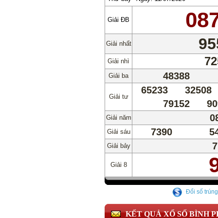
08
Giải ĐB
95
Giải nhất
72
Giải nhì
48388
Giải ba
65233
32508
Giải tư
79152
90
0
Giải năm
7390
5
Giải sáu
7
Giải bảy
Giải 8
Đổi số trúng
KẾT QUẢ XỔ SỐ BÌNH 