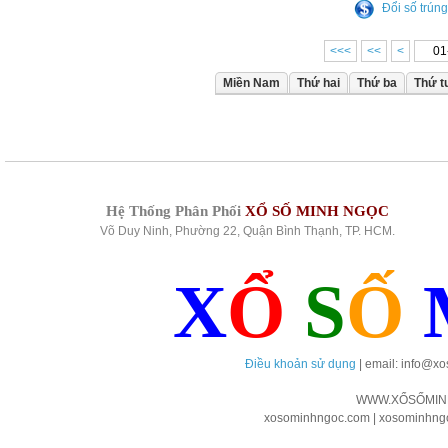
Đổi số trúng
<<<
<<
<
Miền Nam
Thứ hai
Thứ ba
Thứ t
Hệ Thống Phân Phối
XỔ SỐ MINH NGỌC
Võ Duy Ninh, Phường 22, Quận Bình Thạnh, TP. HCM.
X
Ổ
S
Ố
Điều khoản sử dụng
| email: info@x
WWW.XỔSỐMIN
xosominhngoc.com | xosominhngoc