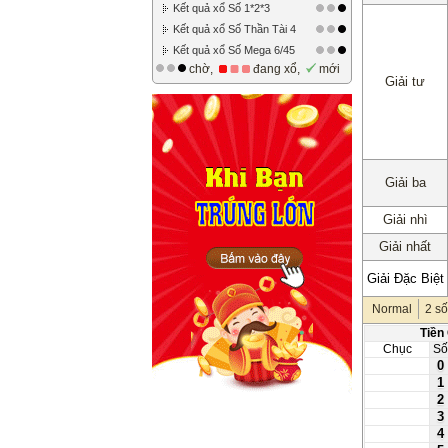
Kết quả xổ Số 1*2*3
Kết quả xổ Số Thần Tài 4
Kết quả xổ Số Mega 6/45
chờ,
đang xổ,
mới
Giải tư
Giải ba
Giải nhì
Giải nhất
Giải Đặc Biệt
Normal
2 số
Tiền
Chục
Số
0
1
2
3
4