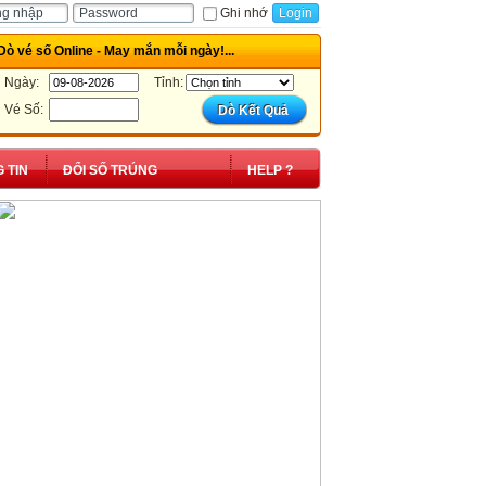
Ghi nhớ
Dò vé số Online - May mắn mỗi ngày!...
Ngày:
Tỉnh:
Vé Số:
 TIN
ĐỔI SỐ TRÚNG
HELP ?