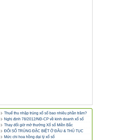
Thuế thu nhập trúng xổ số bao nhiêu phần trăm?
Nghị định 78/2012/NĐ-CP về kinh doanh xổ số
Thay đổi giờ mở thưởng Xổ số Miền Bắc
ĐỔI SỐ TRÚNG ĐẶC BIỆT Ở ĐÂU & THỦ TỤC
NHƯ THẾ NÀO?
Mức chi hoa hồng đại lý xổ số