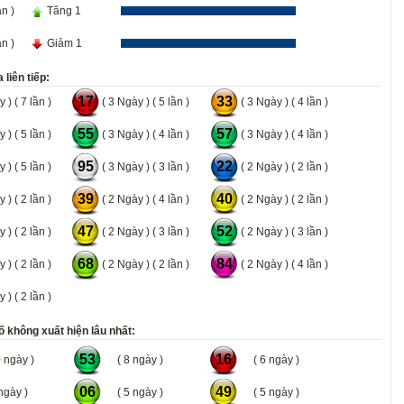
ần )
Tăng 1
ần )
Giảm 1
 liên tiếp:
17
33
 ) ( 7 lần )
( 3 Ngày ) ( 5 lần )
( 3 Ngày ) ( 4 lần )
55
57
 ) ( 5 lần )
( 3 Ngày ) ( 4 lần )
( 3 Ngày ) ( 4 lần )
95
22
 ) ( 5 lần )
( 3 Ngày ) ( 3 lần )
( 2 Ngày ) ( 2 lần )
39
40
 ) ( 2 lần )
( 2 Ngày ) ( 4 lần )
( 2 Ngày ) ( 2 lần )
47
52
 ) ( 2 lần )
( 2 Ngày ) ( 3 lần )
( 2 Ngày ) ( 3 lần )
68
84
 ) ( 2 lần )
( 2 Ngày ) ( 2 lần )
( 2 Ngày ) ( 4 lần )
 ) ( 2 lần )
 không xuất hiện lâu nhất:
53
16
ngày )
( 8 ngày )
( 6 ngày )
06
49
gày )
( 5 ngày )
( 5 ngày )