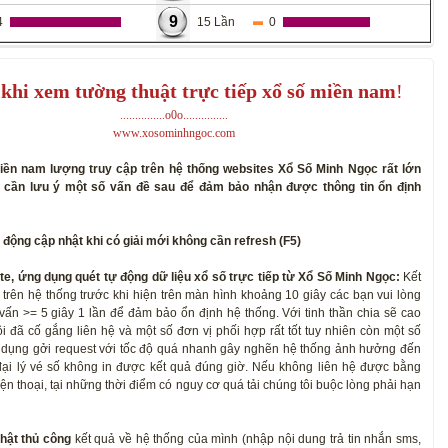
9
4
15 Lần
0
khi xem tường thuật trực tiếp
xổ số miền nam
!
...............o0o...............
www.xosominhngoc.com
iền nam lượng truy cập trên hệ thống websites
Xổ Số Minh Ngọc
rất lớn
 cần lưu ý một số vấn đề sau để đảm bảo nhận được thông tin ổn định
 động cập nhật khi có giải mới không cần refresh (F5)
e, ứng dụng quét tự động dữ liệu xổ số trực tiếp từ Xổ Số Minh Ngọc:
Kết
 trên hệ thống trước khi hiện trên màn hình khoảng 10 giây các bạn vui lòng
y vấn >= 5 giây 1 lần để đảm bảo ổn định hệ thống. Với tinh thần chia sẽ cao
i đã cố gắng liên hệ và một số đơn vị phối hợp rất tốt tuy nhiên còn một số
 dụng gởi request với tốc độ quá nhanh gây nghẽn hệ thống ảnh hưởng đến
đại lý vé số không in được kết quả đúng giờ. Nếu không liên hệ được bằng
ện thoại, tại những thời điểm có nguy cơ quá tải chúng tôi buộc lòng phải hạn
hật thủ công
kết quả về hệ thống của mình (nhập nội dung trả tin nhắn sms,