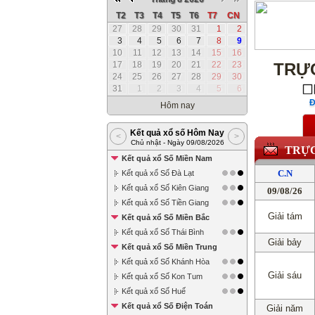
T2
T3
T4
T5
T6
T7
CN
27
28
29
30
31
1
2
3
4
5
6
7
8
9
10
11
12
13
14
15
16
17
18
19
20
21
22
23
TRỰC
24
25
26
27
28
29
30
31
1
2
3
4
5
6
Đ
Hôm nay
Kết quả xổ số Hôm Nay
<
>
Chủ nhật - Ngày 09/08/2026
TRỰC 
Kết quả xổ Số Miền Nam
C.N
Kết quả xổ Số Đà Lạt
Kết quả xổ Số Kiên Giang
09/08/26
Kết quả xổ Số Tiền Giang
Giải tám
Kết quả xổ Số Miền Bắc
Kết quả xổ Số Thái Bình
Giải bảy
Kết quả xổ Số Miền Trung
Kết quả xổ Số Khánh Hòa
Giải sáu
Kết quả xổ Số Kon Tum
Kết quả xổ Số Huế
Kết quả xổ Số Điện Toán
Giải năm