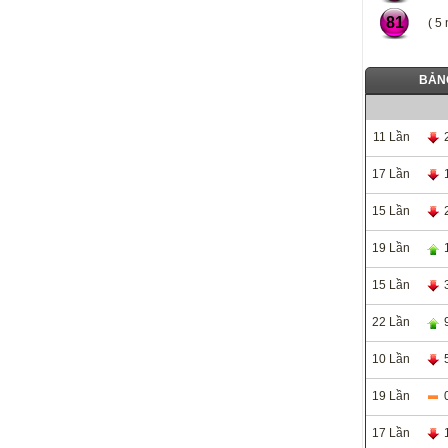
81
( 5 n
BẢNG
11 Lần
17 Lần
15 Lần
19 Lần
15 Lần
22 Lần
10 Lần
19 Lần
17 Lần