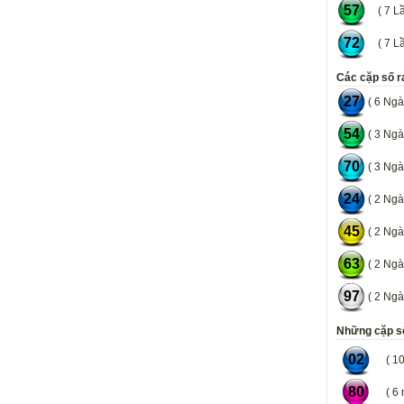
57
( 7 L
72
( 7 L
Các cặp số ra
27
( 6 Ngày
54
( 3 Ngày
70
( 3 Ngày
24
( 2 Ngày
45
( 2 Ngày
63
( 2 Ngày
97
( 2 Ngày
Những cặp số
02
( 10 
80
( 6 n