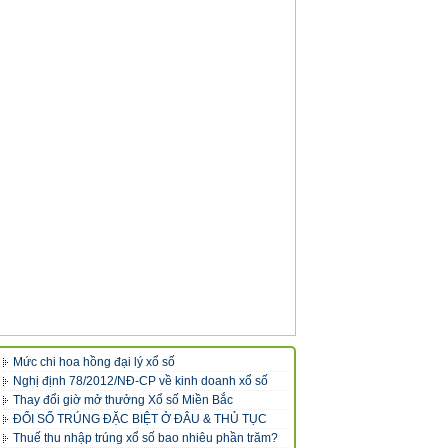
Mức chi hoa hồng đại lý xổ số
Nghị định 78/2012/NĐ-CP về kinh doanh xổ số
Thay đổi giờ mở thưởng Xổ số Miền Bắc
ĐỔI SỐ TRÚNG ĐẶC BIỆT Ở ĐÂU & THỦ TỤC
NHƯ THẾ NÀO?
Thuế thu nhập trúng xổ số bao nhiêu phần trăm?