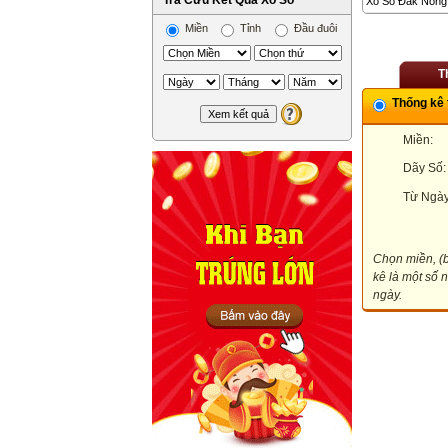
Tra Cứu Kết Quả Xổ Số
Xổ Số Đắk Nông
Miền
Tỉnh
Đầu đuôi
T
Thống kê 
Miền:
Dãy Số:
Từ Ngà
Chọn miền, (b
kê là một số 
ngày.