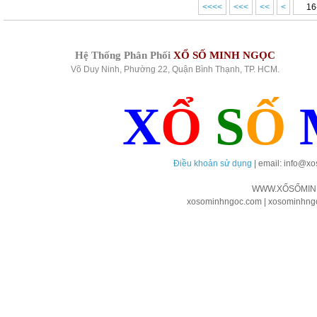
<<<<
<<<
<<
<
Hệ Thống Phân Phối
XỔ SỐ MINH NGỌC
Võ Duy Ninh, Phường 22, Quận Bình Thạnh, TP. HCM.
X
Ổ
S
Ố
Điều khoản sử dụng
| email: info@x
WWW.XỔSỐMIN
xosominhngoc.com | xosominhngoc