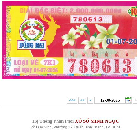
<<<
<<
<
>
Hệ Thống Phân Phối
XỔ SỐ MINH NGỌC
Võ Duy Ninh, Phường 22, Quận Bình Thạnh, TP. HCM.