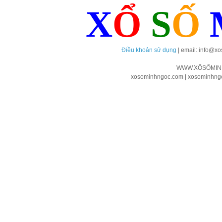
X
Ổ
S
Ố
Điều khoản sử dụng
| email: info@x
WWW.XỔSỐMIN
xosominhngoc.com | xosominhngoc