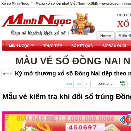
Xổ số Minh Ngọc™ - Mạng xổ số lớn nhất Việt Nam - XSMN - www.xosominhn
CHUYÊN
XỔ
Home
Miền 
MINH NGỌC ™
TRỰC TIẾP
SỔ KẾT QUẢ
SỚ ĐẦU ĐUÔI
MẪU VÉ SỐ ĐỒNG NAI NG
Kỳ mở thưởng xổ số Đồng Nai tiếp theo n
<<<
<<
<
>
Mẫu vé kiểm tra khi đổi số trúng Đồn