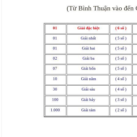
(Từ Bình Thuận vào đến
01
Giải đặc biệt
( 6 số )
01
Giải nhất
( 5 số )
01
Giải hai
( 5 số )
02
Giải ba
( 5 số )
07
Giải bốn
( 5 số )
10
Giải năm
( 4 số )
30
Giải sáu
( 4 số )
100
Giải bảy
( 3 số )
1.000
Giải tám
( 2 số )