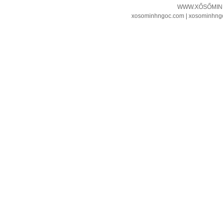
WWW.XỔSỐMIN
xosominhngoc.com | xosominhngoc