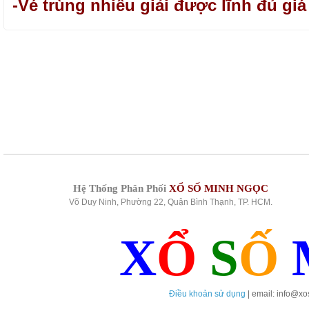
-Vé trùng nhiều giải được lĩnh đủ giá t
Hệ Thống Phân Phối
XỔ SỐ MINH NGỌC
Võ Duy Ninh, Phường 22, Quận Bình Thạnh, TP. HCM.
X
Ổ
S
Ố
Điều khoản sử dụng
| email: info@x