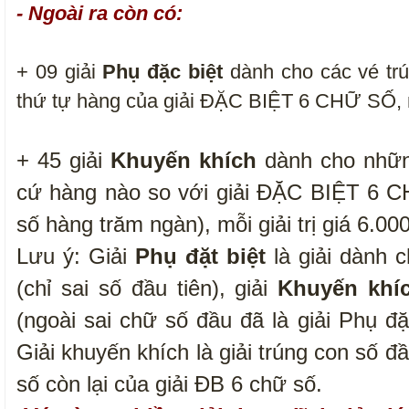
- Ngoài ra còn có:
+ 09 giải
Phụ đặc biệt
dành cho các vé tr
thứ tự hàng của giải ĐẶC BIỆT 6 CHỮ SỐ, mỗ
+ 45 giải
Khuyến khích
dành cho những
cứ hàng nào so với giải ĐẶC BIỆT 6 C
số hàng trăm ngàn), mỗi giải trị giá 6.00
Lưu ý: Giải
Phụ đặt biệt
là giải dành 
(chỉ sai số đầu tiên),
giải
Khuyến kh
(ngoài sai chữ số đầu đã là giải Phụ đặ
Giải khuyến khích là giải trúng con số đầ
số còn lại của giải ĐB 6 chữ số.