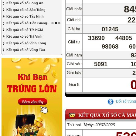
Kết quả xổ số Long An
84
Giải nhất
Kết quả xổ số Sóc Trăng
Kết quả xổ số Tây Ninh
22
Giải nhì
Kết quả xổ số Tiền Giang
01245
Giải ba
Kết quả xổ số TP. HCM
Kết quả xổ số Trà Vinh
33690
44805
Giải tư
Kết quả xổ số Vĩnh Long
98068
60
Kết quả xổ số Vũng Tàu
9
Giải năm
5091
1
Giải sáu
2
Giải bảy
Giải 8
Đổi số trúng
KẾT QUẢ XỔ SỐ CÀ MA
Thứ hai
Ngày:
20/07/2026