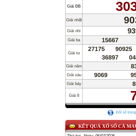
30
Giải ĐB
90
Giải nhất
93
Giải nhì
15667
Giải ba
27175
90925
Giải tư
36897
04
8
Giải năm
9069
9
Giải sáu
8
Giải bảy
Giải 8
Đổi số trúng
KẾT QUẢ XỔ SỐ CÀ MA
Thứ hai
Ngày:
06/07/2026