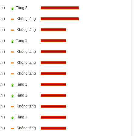
ần )
Tăng 2
ần )
Không tăng
ần )
Không tăng
ần )
Tăng 1
ần )
Không tăng
ần )
Không tăng
ần )
Không tăng
ần )
Tăng 1
ần )
Tăng 1
ần )
Không tăng
ần )
Tăng 1
ần )
Không tăng