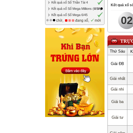
Kết quả xổ Số Thần Tài 4
Kết quả xổ s
Kết quả xổ Số Mega Millions (USA)
Kết quả xổ Số Mega 6/45
02
chờ,
đang xổ,
mới
TRỰC 
Thứ Sáu
K
Giải ĐB
Giải nhất
Giải nhì
Giải ba
Giải tư