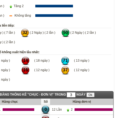
ần )
Tăng 2
ần )
Không tăng
 liên tiếp:
32
50
 ) ( 7 lần )
( 2 Ngày ) ( 2 lần )
( 2 Ngày ) ( 2 lần )
 ) ( 2 lần )
 không xuất hiện lâu nhất:
14
71
ngày )
( 18 ngày )
( 13 ngày )
16
37
ngày )
( 12 ngày )
( 12 ngày )
ngày )
BẢNG THỐNG KÊ "CHỤC - ĐƠN VỊ" TRONG
NGÀY
Hàng chục
Số
Hàng đơn vị
0
1
12 Lần
2