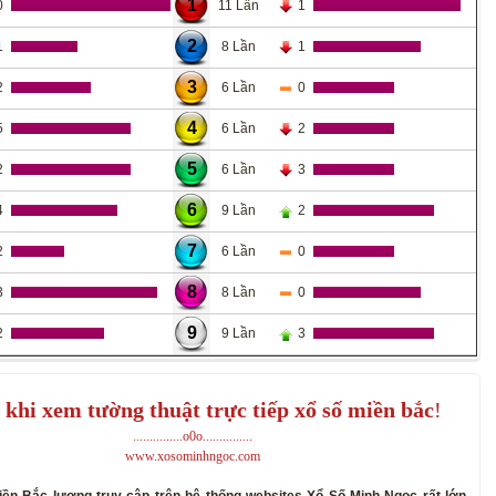
1
0
11 Lần
1
2
1
8 Lần
1
3
2
6 Lần
0
4
5
6 Lần
2
5
2
6 Lần
3
6
4
9 Lần
2
7
2
6 Lần
0
8
3
8 Lần
0
9
2
9 Lần
3
 khi xem tường thuật trực tiếp
xổ số miền bắc
!
...............o0o...............
www.xosominhngoc.com