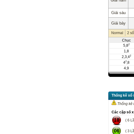
Giải năm
Giải sáu
Giải bảy
Normal
2 số
Chục
2
5
,
8
1
,
8
2
2
,
3
,
4
2
4
,
8
4
,
9
Thống kê xổ 
Thống kê t
Các cặp số xu
18
( 6 L
06
( 3 L