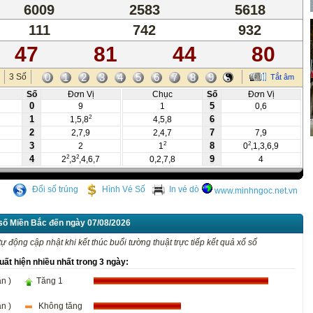
6009
2583
5618
111
742
932
47
81
44
80
0
1
2
3
4
5
6
7
8
9
3 Số
Tắt âm
Số
Đơn Vị
Chục
Số
Đơn Vị
0
5
9
1
0
,
6
1
2
6
1
,
5
,
8
4
,
5
,
8
2
7
2
,
7
,
9
2
,
4
,
7
7
,
9
3
2
8
2
2
1
0
,
1
,
3
,
6
,
9
4
2
2
9
2
,
3
,
4
,
6
,
7
0
,
2
,
7
,
8
4
Đổi số trúng
Hình Vé Số
In vé dò
www.minhngoc.net.vn
số Miền Bắc đến ngày 07/08/2026
ự động cập nhật khi kết thúc buổi tường thuật trực tiếp kết quả xổ số
ất hiện nhiều nhất trong 3 ngày:
ần )
Tăng 1
ần )
Không tăng