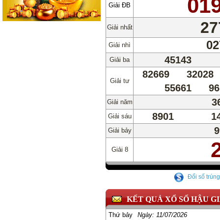
01
Giải ĐB
27
Giải nhất
02
Giải nhì
45143
Giải ba
82669
32028
Giải tư
55661
96
3
Giải năm
8901
1
Giải sáu
9
Giải bảy
Giải 8
Đổi số trúng
KẾT QUẢ XỔ SỐ HẬU G
Thứ bảy
Ngày:
11/07/2026