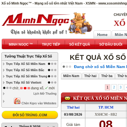
Xổ số Minh Ngọc™ - Mạng xổ số lớn nhất Việt Nam - XSMN - www.xosominhn
CHUYÊN
XỔ
Home
Miền 
MINH NGỌC ™
TRỰC TIẾP
SỔ KẾT QUẢ
SỚ ĐẦU ĐUÔI
KẾT QUẢ XỔ SỐ 
Tường Thuật Trực Tiếp Xổ Số
Trực Tiếp Xổ Số Miền Nam
Đang chờ xổ số Miền Nam l
Trực Tiếp Xổ Số Miền Bắc
Miền Nam
Thứ hai
Thứ ba
Thứ t
Trực Tiếp Xổ Số Miền Trung
Trực Tiếp Xổ Số Vietlott
1
2
3
chờ,
đang xổ,
mới
Lịch Mở Thưởng
KẾT QUẢ XỔ SỐ MIỀN 
Chèn Kqxs vào Websites
Thứ hai
TP. HCM
03/08/2026
XSHCM - 8B2
ĐỔI SỐ TRÚNG .COM
08
Giải tám
Tháng 8 2026