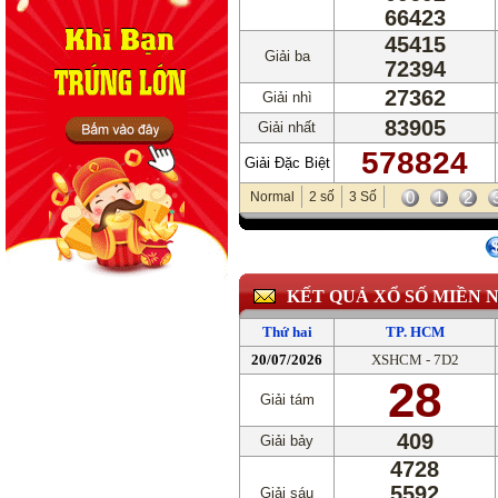
66423
45415
Giải ba
72394
27362
Giải nhì
83905
Giải nhất
578824
Giải Đặc Biệt
0
1
2
Normal
2 số
3 Số
KẾT QUẢ XỔ SỐ MIỀN 
Thứ hai
TP. HCM
20/07/2026
XSHCM - 7D2
28
Giải tám
409
Giải bảy
4728
5592
Giải sáu