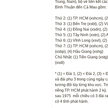
Trung, Nam), bộ vé liên kết cá
Bình Thuận đến Cà Mau gồm:
Thứ 2: (1) TP. HCM (xshcm), (2
Thứ 3: (1) Bến Tre (xsbt), (2) V
Thứ 4: (1) Đồng Nai (xsdn), (2)
Thứ 5: (1) Tây Ninh (xstn), (2)
Thứ 6: (1) Vĩnh Long (xsvl), (2
Thứ 7: (1) TP. HCM (xshcm), (2
(xsbp), (4) Hậu Giang (xshg)
Chủ Nhật: (1) Tiền Giang (xstg)
(xsdl)
* (1) = Đài 1, (2) = Đài 2, (3) =
và đài phụ 3 trong cùng ngày c
tương đối tùy từng khu vực. Tr
riêng TP. HCM phát hành 2 kỳ.
sau 1975 mỗi chiều có 3 đài rad
có 4 tỉnh phát hành.