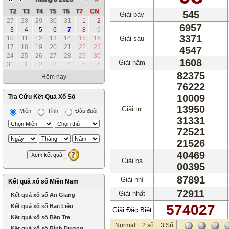
T2
T3
T4
T5
T6
T7
CN
545
Giải bảy
27
28
29
30
31
1
2
6957
3
4
5
6
7
8
9
3371
10
11
12
13
14
15
16
Giải sáu
17
18
19
20
21
22
23
4547
24
25
26
27
28
29
30
1608
Giải năm
31
1
2
3
4
5
6
82375
Hôm nay
76222
10009
Tra Cứu Kết Quả Xổ Số
13950
Giải tư
Miền
Tỉnh
Đầu đuôi
31331
72521
21526
40469
Giải ba
00395
87891
Giải nhì
Kết quả xổ số Miền Nam
72911
Giải nhất
Kết quả xổ số An Giang
574027
Kết quả xổ số Bạc Liêu
Giải Đặc Biệt
Kết quả xổ số Bến Tre
0
1
2
Normal
2 số
3 Số
Kết quả xổ số Bình Dương