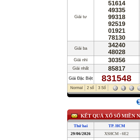
51614
49335
99318
Giải tư
92519
01921
78130
34240
Giải ba
48028
30356
Giải nhì
85817
Giải nhất
831548
Giải Đặc Biệt
0
1
2
Normal
2 số
3 Số
KẾT QUẢ XỔ SỐ MIỀN 
Thứ hai
TP. HCM
29/06/2026
XSHCM - 6E2