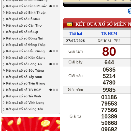
Kết quả xổ số Bình Phước
Kết quả xổ số Bình Thuận
Kết quả xổ số Cà Mau
KẾT QUẢ XỔ SỐ MIỀN 
Kết quả xổ số Cần Thơ
Kết quả xổ số Đà Lạt
Thứ hai
TP. HCM
Kết quả xổ số Đồng Nai
27/07/2026
XSHCM - 7E2
Kết quả xổ số Đồng Tháp
80
Giải tám
Kết quả xổ số Hậu Giang
Kết quả xổ số Kiên Giang
644
Giải bảy
Kết quả xổ số Long An
0535
Kết quả xổ số Sóc Trăng
5214
Giải sáu
Kết quả xổ số Tây Ninh
4780
Kết quả xổ số Tiền Giang
9985
Giải năm
Kết quả xổ số TP. HCM
01186
Kết quả xổ số Trà Vinh
79553
Kết quả xổ số Vĩnh Long
77566
Kết quả xổ số Vũng Tàu
10389
Giải tư
50668
09692