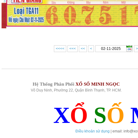
<<<<
<<<
<<
<
>
Hệ Thống Phân Phối
XỔ SỐ MINH NGỌC
Võ Duy Ninh, Phường 22, Quận Bình Thạnh, TP. HCM.
X
Ổ
S
Ố
Điều khoản sử dụng
| email: info@x