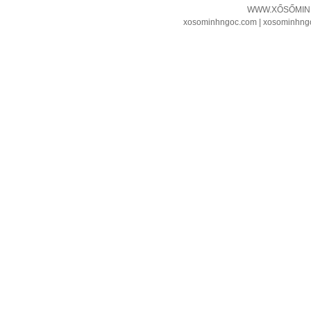
WWW.XỔSỐMIN
xosominhngoc.com | xosominhngoc