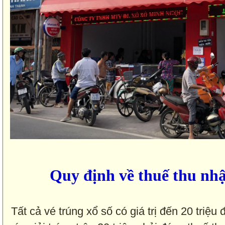
Quy định về thuế thu nhậ
Tất cả vé trúng xổ số có giá trị đến 20 triệu