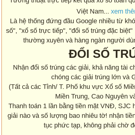
Tường thuật trực tiếp kết quả xổ số toàn 
Việt Nam...
xem thê
Là hệ thống đứng đầu Google nhiều từ khóa
số", "xổ số trực tiếp", "đổi số trúng đặc biệt"
thường xuyên và hàng ngàn người dù
ĐỔI SỐ TR
Nhận đổi số trúng các giải, khả năng tài c
chóng các giải trúng lớn và G
(Tất cả các Tỉnh/ T. Phố khu vực Xổ số Mi
Miền Trung, Cao Nguyên v
Thanh toán 1 lần bằng tiền mặt VNĐ, SJC h
giải nào và số lượng bao nhiêu tờ! nhận ti
tục phức tạp, không phải chờ đợ