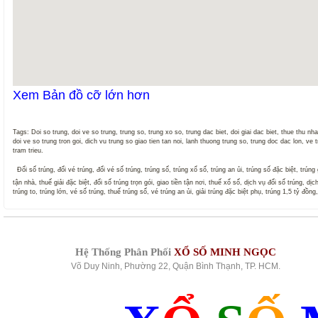
Xem Bản đồ cỡ lớn hơn
Tags: Doi so trung, doi ve so trung, trung so, trung xo so, trung dac biet, doi giai dac biet, thue thu nhap
doi ve so trung tron goi, dich vu trung so giao tien tan noi, lanh thuong trung so, trung doc dac lon, ve t
tram trieu.
Đổi số trúng, đổi vé trúng, đổi vé số trúng, trúng số, trúng xổ số, trúng an ủi, trúng số đặc biệt, trúng g
tận nhà, thuế giải đặc biệt, đổi số trúng trọn gói, giao tiền tận nơi, thuế xổ số, dịch vụ đổi số trúng, d
trúng to, trúng lớn, vé số trúng, thuế trúng số, vé trúng an ủi, giải trúng đặc biệt phụ, trúng 1,5 tỷ đồng,
Hệ Thống Phân Phối
XỔ SỐ MINH NGỌC
Võ Duy Ninh, Phường 22, Quận Bình Thạnh, TP. HCM.