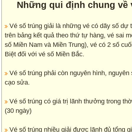
Những qui định chung về v
Vé số trúng giải là những vé có dãy số dự 
trên bảng kết quả theo thứ tự hàng, vé sai mộ
số Miền Nam và Miền Trung), vé có 2 số cuối 
Biệt đối với vé số Miền Bắc.
Vé số trúng phải còn nguyên hình, nguyên 
cạo sửa.
Vé số trúng có giá trị lãnh thưởng trong thờ
(30 ngày)
Vé số trúng nhiều giải được lãnh đủ tổng giá