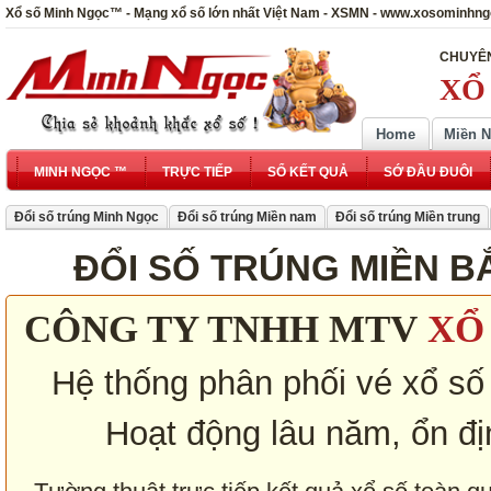
Xổ số Minh Ngọc™ - Mạng xổ số lớn nhất Việt Nam - XSMN - www.xosominhn
CHUYÊN
XỔ
Home
Miền 
MINH NGỌC ™
TRỰC TIẾP
SỔ KẾT QUẢ
SỚ ĐẦU ĐUÔI
Đổi số trúng Minh Ngọc
Đổi số trúng Miền nam
Đổi số trúng Miền trung
ĐỔI SỐ TRÚNG MIỀN BẮC
CÔNG TY TNHH MTV
XỔ
Hệ thống phân phối vé xổ số k
Hoạt động lâu năm, ổn địn