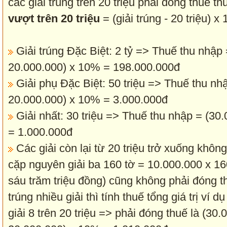
các giải trúng trên 20 triệu phải đóng thuế t
vượt trên 20 triệu
= (giải trúng - 20 triệu) x
Giải trúng Đặc Biệt: 2 tỷ => Thuế thu nhập 
20.000.000) x 10% = 198.000.000đ
Giải phụ Đặc Biệt: 50 triệu => Thuế thu nh
20.000.000) x 10% = 3.000.000đ
Giải nhất: 30 triệu => Thuế thu nhập = (30
= 1.000.000đ
Các giải còn lại từ 20 triệu trở xuống khôn
cặp nguyên giải ba 160 tờ = 10.000.000 x 16
sáu trăm triệu đồng) cũng không phải đóng t
trúng nhiều giải thì tính thuế tổng giá trị ví d
giải 8 trên 20 triệu => phải đóng thuế là (30