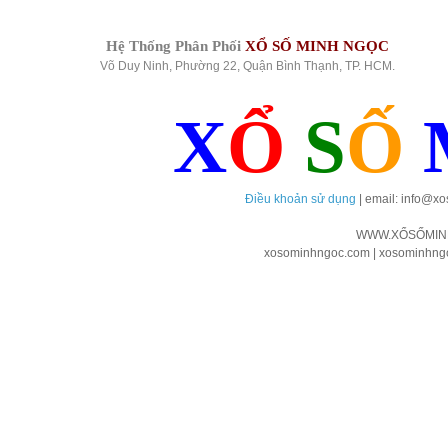
Hệ Thống Phân Phối
XỔ SỐ MINH NGỌC
Võ Duy Ninh, Phường 22, Quận Bình Thạnh, TP. HCM.
X
Ổ
S
Ố
Điều khoản sử dụng
| email: info@x
WWW.XỔSỐMIN
xosominhngoc.com | xosominhngoc