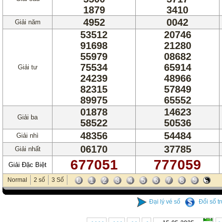
1879
3410
4952
0042
Giải năm
53512
20746
91698
21280
55979
08682
75534
65914
Giải tư
24239
48966
82315
57849
89975
65552
01878
14623
Giải ba
58522
50536
48356
54484
Giải nhì
06170
37785
Giải nhất
677051
777059
Giải Đặc Biệt
0
1
2
3
4
5
6
7
8
9
Normal
2 số
3 Số
Đại lý vé số
Đổi số t