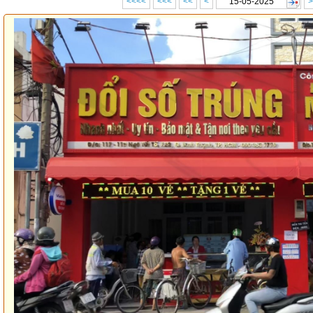
<<<<
<<<
<<
<
>