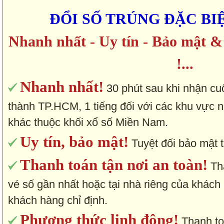
ĐỔI SỐ TRÚNG ĐẶC BI
Nhanh nhất - Uy tín - Bảo mật &
!...
Nhanh nhất!
30 phút sau khi nhận cuộ
thành TP.HCM, 1 tiếng đối với các khu vực n
khác thuộc khối xổ số Miền Nam.
Uy tín, bảo mật!
Tuyệt đối bảo mật t
Thanh toán tận nơi an toàn!
Tha
vé số gần nhất hoặc tại nhà riêng của khác
khách hàng chỉ định.
Phương thức linh động!
Thanh to