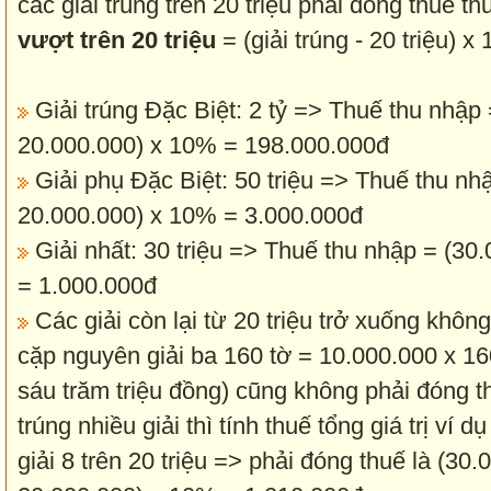
các giải trúng trên 20 triệu phải đóng thuế t
vượt trên 20 triệu
= (giải trúng - 20 triệu) x
Giải trúng Đặc Biệt: 2 tỷ => Thuế thu nhập 
20.000.000) x 10% = 198.000.000đ
Giải phụ Đặc Biệt: 50 triệu => Thuế thu nh
20.000.000) x 10% = 3.000.000đ
Giải nhất: 30 triệu => Thuế thu nhập = (30
= 1.000.000đ
Các giải còn lại từ 20 triệu trở xuống khôn
cặp nguyên giải ba 160 tờ = 10.000.000 x 16
sáu trăm triệu đồng) cũng không phải đóng t
trúng nhiều giải thì tính thuế tổng giá trị ví d
giải 8 trên 20 triệu => phải đóng thuế là (30