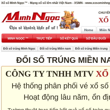
Xổ số Minh Ngọc™ - Mạng xổ số lớn nhất Việt Nam - XSMN - www.xosominhn
CHUYÊN
XỔ
Home
Miền 
MINH NGỌC ™
TRỰC TIẾP
SỔ KẾT QUẢ
SỚ ĐẦU ĐUÔI
Đổi số trúng Minh Ngọc
Đổi số trúng Miền nam
Đổi số trúng Miền trung
ĐỔI SỐ TRÚNG MIỀN NAM
CÔNG TY TNHH MTV
XỔ
Hệ thống phân phối vé xổ số k
Hoạt động lâu năm, ổn địn