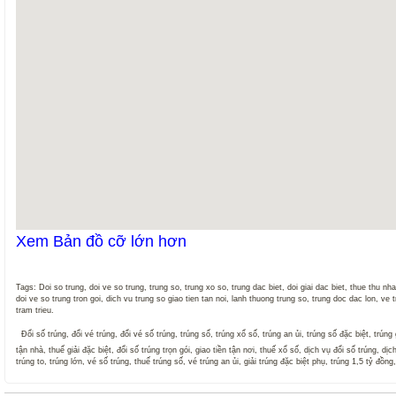
Xem Bản đồ cỡ lớn hơn
Tags: Doi so trung, doi ve so trung, trung so, trung xo so, trung dac biet, doi giai dac biet, thue thu nhap
doi ve so trung tron goi, dich vu trung so giao tien tan noi, lanh thuong trung so, trung doc dac lon, ve t
tram trieu.
Đổi số trúng, đổi vé trúng, đổi vé số trúng, trúng số, trúng xổ số, trúng an ủi, trúng số đặc biệt, trúng g
tận nhà, thuế giải đặc biệt, đổi số trúng trọn gói, giao tiền tận nơi, thuế xổ số, dịch vụ đổi số trúng, d
trúng to, trúng lớn, vé số trúng, thuế trúng số, vé trúng an ủi, giải trúng đặc biệt phụ, trúng 1,5 tỷ đồng,