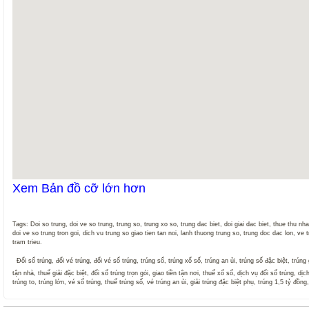
Xem Bản đồ cỡ lớn hơn
Tags: Doi so trung, doi ve so trung, trung so, trung xo so, trung dac biet, doi giai dac biet, thue thu nhap
doi ve so trung tron goi, dich vu trung so giao tien tan noi, lanh thuong trung so, trung doc dac lon, ve t
tram trieu.
Đổi số trúng, đổi vé trúng, đổi vé số trúng, trúng số, trúng xổ số, trúng an ủi, trúng số đặc biệt, trúng g
tận nhà, thuế giải đặc biệt, đổi số trúng trọn gói, giao tiền tận nơi, thuế xổ số, dịch vụ đổi số trúng, d
trúng to, trúng lớn, vé số trúng, thuế trúng số, vé trúng an ủi, giải trúng đặc biệt phụ, trúng 1,5 tỷ đồng,