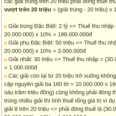
các giải trúng trên 20 triệu phải đóng thuế t
vượt trên 20 triệu
= (giải trúng - 20 triệu) x
Giải trúng Đặc Biệt: 2 tỷ => Thuế thu nhập 
20.000.000) x 10% = 198.000.000đ
Giải phụ Đặc Biệt: 50 triệu => Thuế thu nh
20.000.000) x 10% = 3.000.000đ
Giải nhất: 30 triệu => Thuế thu nhập = (30
= 1.000.000đ
Các giải còn lại từ 20 triệu trở xuống khôn
cặp nguyên giải ba 160 tờ = 10.000.000 x 16
sáu trăm triệu đồng) cũng không phải đóng t
trúng nhiều giải thì tính thuế tổng giá trị ví d
giải 8 trên 20 triệu => phải đóng thuế là (30