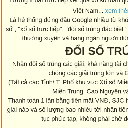
Tường thuật trực tiếp kết quả xổ số toàn 
Việt Nam...
xem thê
Là hệ thống đứng đầu Google nhiều từ khóa
số", "xổ số trực tiếp", "đổi số trúng đặc biệt"
thường xuyên và hàng ngàn người dù
ĐỔI SỐ TR
Nhận đổi số trúng các giải, khả năng tài c
chóng các giải trúng lớn và G
(Tất cả các Tỉnh/ T. Phố khu vực Xổ số Mi
Miền Trung, Cao Nguyên v
Thanh toán 1 lần bằng tiền mặt VNĐ, SJC h
giải nào và số lượng bao nhiêu tờ! nhận ti
tục phức tạp, không phải chờ đợ