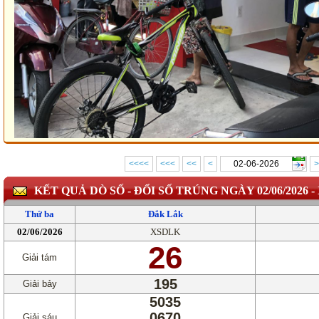
<<<<
<<<
<<
<
>
KẾT QUẢ DÒ SỐ - ĐỔI SỐ TRÚNG NGÀY 02/06/2026 
Thứ ba
Đắk Lắk
02/06/2026
XSDLK
26
Giải tám
195
Giải bảy
5035
0670
Giải sáu