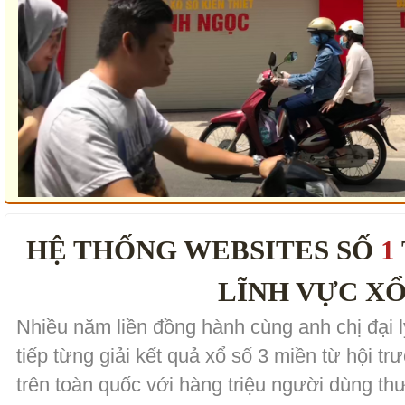
HỆ THỐNG WEBSITES SỐ
1
LĨNH VỰC XỔ
Nhiều năm liền đồng hành cùng anh chị đại lý
tiếp từng giải kết quả xổ số 3 miền từ hội tr
trên toàn quốc với hàng triệu người dùng t