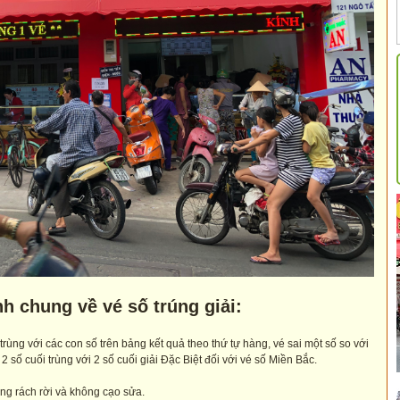
h chung về vé số trúng giải:
rùng với các con số trên bảng kết quả theo thứ tự hàng, vé sai một số so với
2 số cuối trùng với 2 số cuối giải Đặc Biệt đối với vé số Miền Bắc.
ng rách rời và không cạo sửa.