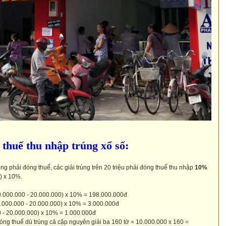
 thuế thu nhập trúng xổ số:
ông phải đóng thuế, các giải trúng trên 20 triệu phải đóng thuế thu nhập
10%
u) x 10%.
00.000.000 - 20.000.000) x 10% = 198.000.000đ
50.000.000 - 20.000.000) x 10% = 3.000.000đ
0 - 20.000.000) x 10% = 1.000.000đ
đóng thuế dù trúng cả cặp nguyên giải ba 160 tờ = 10.000.000 x 160 =