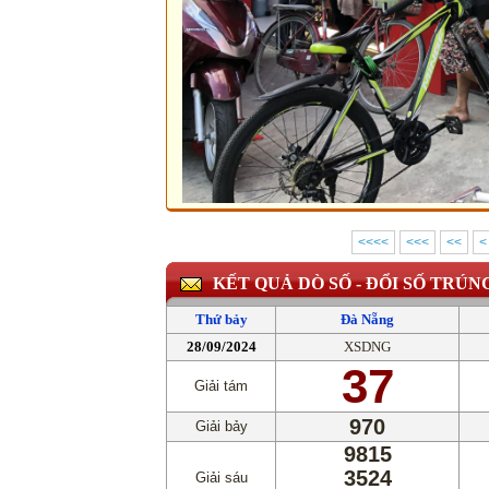
<<<<
<<<
<<
<
KẾT QUẢ DÒ SỐ - ĐỔI SỐ TRÚNG
Thứ bảy
Đà Nẵng
28/09/2024
XSDNG
37
Giải tám
970
Giải bảy
9815
3524
Giải sáu