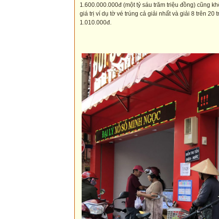
1.600.000.000đ (một tỷ sáu trăm triệu đồng) cũng khô
giá trị ví dụ tờ vé trúng cả giải nhất và giải 8 trên 
1.010.000đ.