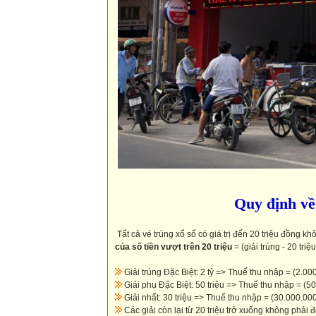
Quy định về
Tất cả vé trúng xổ số có giá trị đến 20 triệu đồng kh
của số tiền vượt trên 20 triệu
= (giải trúng - 20 triệ
Giải trúng Đặc Biệt: 2 tỷ => Thuế thu nhập = (2.0
Giải phụ Đặc Biệt: 50 triệu => Thuế thu nhập = (
Giải nhất: 30 triệu => Thuế thu nhập = (30.000.00
Các giải còn lại từ 20 triệu trở xuống không phải 