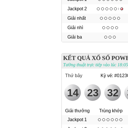
Jackpot 2
Giải nhất
Giải nhì
Giải ba
KẾT QUẢ XỔ SỐ POWE
Tường thuật trực tiếp vào lúc 18:0
Thứ bảy
Kỳ vé:
#0123
14
23
32
Giải thưởng
Trùng khớp
Jackpot 1