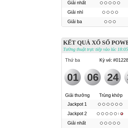
Giải nhất
Giải nhì
Giải ba
KẾT QUẢ XỔ SỐ POWE
Tường thuật trực tiếp vào lúc 18:0
Thứ ba
Kỳ vé:
#0122
01
06
24
Giải thưởng
Trùng khớp
Jackpot 1
Jackpot 2
Giải nhất