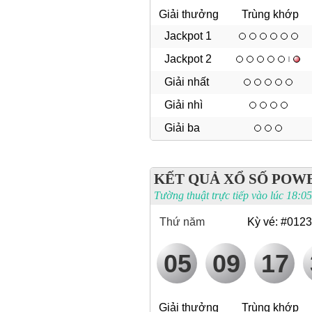
Giải thưởng
Trùng khớp
Jackpot 1
Jackpot 2
Giải nhất
Giải nhì
Giải ba
KẾT QUẢ XỔ SỐ POWE
Tường thuật trực tiếp vào lúc 18:0
Thứ năm
Kỳ vé:
#0123
05
09
17
Giải thưởng
Trùng khớp