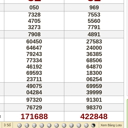
050
969
7328
7553
4705
5560
3273
7791
7908
4891
60450
27583
64647
24000
79243
36385
77334
68506
46192
64870
69593
18300
23711
06254
49075
69959
04284
39999
97320
91301
76729
98370
171688
422848
t
0
1
2
3
4
5
6
7
8
9
3 Số
Xem Bảng Loto