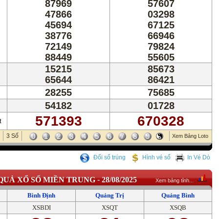
87969
57607
47866
03298
45694
67125
38776
66946
72149
79824
88449
55605
15215
85673
65644
86421
28255
75685
54182
01728
571393
670328
t
0
1
2
3
4
5
6
7
8
9
3 Số
Xem Bảng Loto
Đổi số trúng
Hình vé số
In Vé Dò
-
QUẢ XỔ SỐ MIỀN TRUNG
28/08/2025
Xem bảng tỉnh...
Bình Định
Quảng Trị
Quảng Bình
XSBDI
XSQT
XSQB