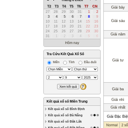
T2
T3
T4
T5
T6
T7
CN
Giải bảy
27
28
29
30
31
1
2
3
4
5
6
7
8
9
Giải sáu
10
11
12
13
14
15
16
17
18
19
20
21
22
23
24
25
26
27
28
29
30
Giải năm
31
1
2
3
4
5
6
Hôm nay
Tra Cứu Kết Quả Xổ Số
Giải tư
Miền
Tỉnh
Đầu đuôi
Giải ba
Giải nhì
Kết quả xổ số Miền Trung
Giải nhất
Kết quả xổ số Bình Định
Kết quả xổ số Đà Nẵng
Giải Đặc Biệ
Kết quả xổ số Đắk Lắk
Normal
2 số
Kết quả xổ số Đắk Nông