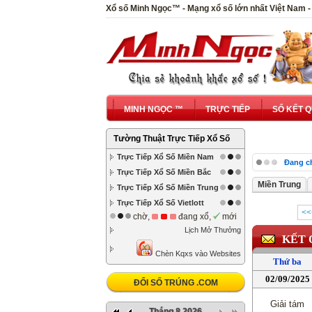
Xổ số Minh Ngọc™ - Mạng xổ số lớn nhất Việt Nam
MINH NGỌC ™
TRỰC TIẾP
SỔ KẾT 
Tường Thuật Trực Tiếp Xổ Số
Trực Tiếp Xổ Số Miền Nam
Đang ch
Trực Tiếp Xổ Số Miền Bắc
Miền Trung
Trực Tiếp Xổ Số Miền Trung
Trực Tiếp Xổ Số Vietlott
<<
chờ,
đang xổ,
mới
Lịch Mở Thưởng
KẾT 
Chèn Kqxs vào Websites
Thứ ba
02/09/2025
ĐỔI SỐ TRÚNG .COM
Giải tám
Tháng 8 2026