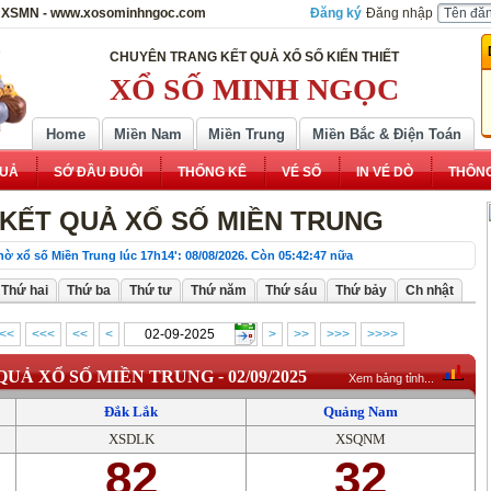
 - XSMN - www.xosominhngoc.com
Đăng ký
Đăng nhập
CHUYÊN TRANG KẾT QUẢ XỔ SỐ KIẾN THIẾT
XỔ SỐ MINH NGỌC
Home
Miền Nam
Miền Trung
Miền Bắc & Điện Toán
QUẢ
SỚ ĐẦU ĐUÔI
THỐNG KÊ
VÉ SỐ
IN VÉ DÒ
THÔNG
KẾT QUẢ XỔ SỐ MIỀN TRUNG
ờ xổ số Miền Trung lúc 17h14': 08/08/2026. Còn 05:42:47 nữa
Thứ hai
Thứ ba
Thứ tư
Thứ năm
Thứ sáu
Thứ bảy
Ch nhật
<<
<<<
<<
<
>
>>
>>>
>>>>
-
QUẢ XỔ SỐ MIỀN TRUNG
02/09/2025
Xem bảng tỉnh...
Đắk Lắk
Quảng Nam
XSDLK
XSQNM
82
32