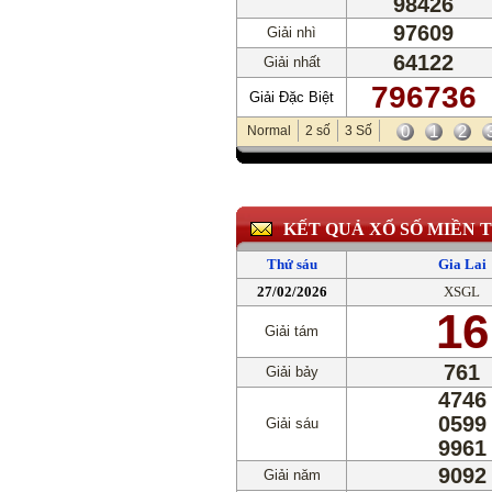
98426
97609
Giải nhì
64122
Giải nhất
796736
Giải Đặc Biệt
0
1
2
Normal
2 số
3 Số
KẾT QUẢ XỔ SỐ MIỀN 
Thứ sáu
Gia Lai
27/02/2026
XSGL
16
Giải tám
761
Giải bảy
4746
0599
Giải sáu
9961
9092
Giải năm