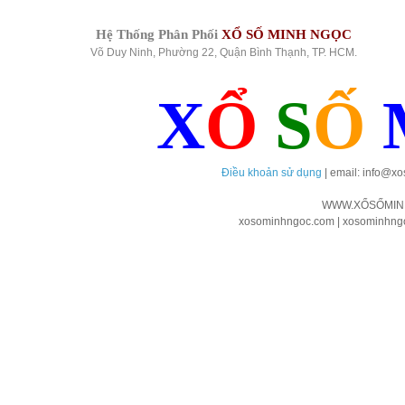
Hệ Thống Phân Phối
XỔ SỐ MINH NGỌC
Võ Duy Ninh, Phường 22, Quận Bình Thạnh, TP. HCM.
X
Ổ
S
Ố
Điều khoản sử dụng
| email: info@x
WWW.XỔSỐMIN
xosominhngoc.com | xosominhngoc