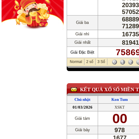
20393
57052
68889
Giải ba
71289
16735
Giải nhì
81941
Giải nhất
7586
Giải Đặc Biệt
0
1
2
Normal
2 số
3 Số
KẾT QUẢ XỔ SỐ MIỀN 
Chủ nhật
Kon Tum
01/03/2026
XSKT
00
Giải tám
978
Giải bảy
1677