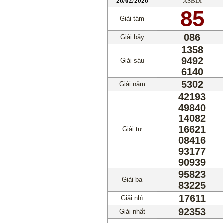
26/02/2026
XSBDI
85
Giải tám
086
Giải bảy
1358
9492
Giải sáu
6140
5302
Giải năm
42193
49840
14082
16621
Giải tư
08416
93177
90939
95823
Giải ba
83225
17611
Giải nhì
92353
Giải nhất