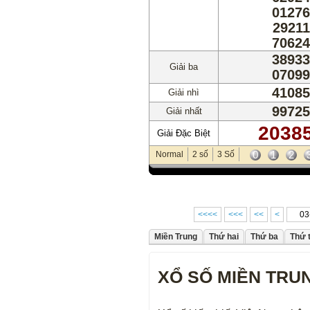
01276
29211
70624
38933
Giải ba
07099
41085
Giải nhì
99725
Giải nhất
2038
Giải Đặc Biệt
0
1
2
Normal
2 số
3 Số
<<<<
<<<
<<
<
Miền Trung
Thứ hai
Thứ ba
Thứ 
XỔ SỐ MIỀN TRUN