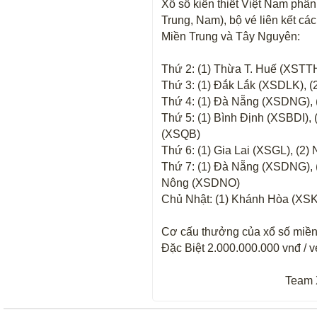
Xổ số kiến thiết Việt Nam phân 
Trung, Nam), bộ vé liên kết các
Miền Trung và Tây Nguyên:
Thứ 2: (1) Thừa T. Huế (XSTT
Thứ 3: (1) Đắk Lắk (XSDLK),
Thứ 4: (1) Đà Nẵng (XSDNG),
Thứ 5: (1) Bình Định (XSBDI), 
(XSQB)
Thứ 6: (1) Gia Lai (XSGL), (2
Thứ 7: (1) Đà Nẵng (XSDNG), 
Nông (XSDNO)
Chủ Nhật: (1) Khánh Hòa (XSK
Cơ cấu thưởng của xổ số miền t
Đặc Biệt 2.000.000.000 vnđ / v
Team 