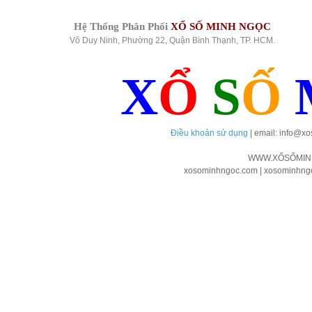
Hệ Thống Phân Phối
XỔ SỐ MINH NGỌC
Võ Duy Ninh, Phường 22, Quận Bình Thạnh, TP. HCM.
X
Ổ
S
Ố
Điều khoản sử dụng
| email: info@x
WWW.XỔSỐMIN
xosominhngoc.com | xosominhngoc