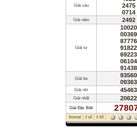
2475
Giải sáu
0714
2492
Giải năm
10020
00369
87776
91822
Giải tư
69223
06104
91438
93560
Giải ba
09363
45463
Giải nhì
20622
Giải nhất
2780
Giải Đặc Biệt
0
1
2
Normal
2 số
3 Số