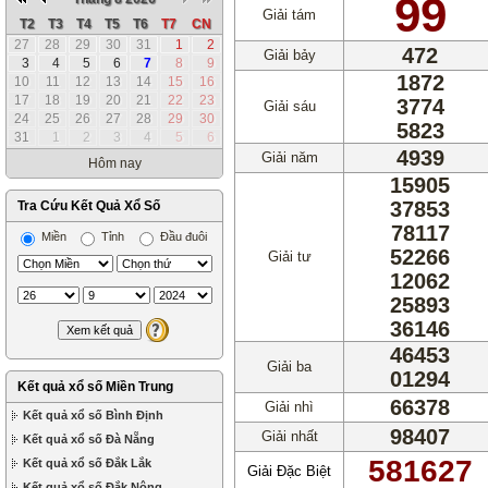
99
Giải tám
T2
T3
T4
T5
T6
T7
CN
27
28
29
30
31
1
2
472
Giải bảy
3
4
5
6
7
8
9
1872
10
11
12
13
14
15
16
17
18
19
20
21
22
23
3774
Giải sáu
24
25
26
27
28
29
30
5823
31
1
2
3
4
5
6
4939
Giải năm
Hôm nay
15905
37853
Tra Cứu Kết Quả Xổ Số
78117
Miền
Tỉnh
Đầu đuôi
52266
Giải tư
12062
25893
36146
46453
Giải ba
01294
Kết quả xổ số Miền Trung
66378
Giải nhì
Kết quả xổ số Bình Định
98407
Giải nhất
Kết quả xổ số Đà Nẵng
581627
Kết quả xổ số Đắk Lắk
Giải Đặc Biệt
Kết quả xổ số Đắk Nông