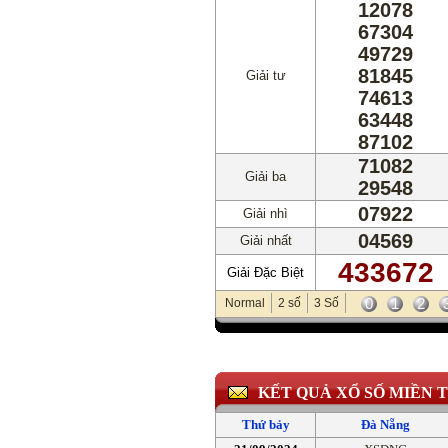
12078
67304
49729
81845
Giải tư
74613
63448
87102
71082
Giải ba
29548
07922
Giải nhì
04569
Giải nhất
433672
Giải Đặc Biệt
0
1
2
Normal
2 số
3 Số
KẾT QUẢ XỔ SỐ MIỀN 
Thứ bảy
Đà Nẵng