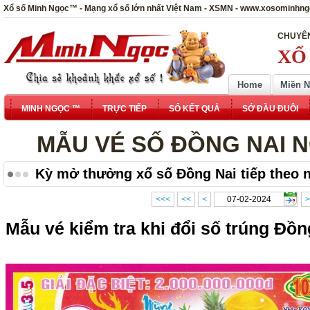
Xổ số Minh Ngọc™ - Mạng xổ số lớn nhất Việt Nam - XSMN - www.xosominhn
CHUYÊN
XỔ
Home
Miền 
MINH NGỌC ™
TRỰC TIẾP
SỔ KẾT QUẢ
SỚ ĐẦU ĐUÔI
MẪU VÉ SỐ ĐỒNG NAI NG
Kỳ mở thưởng xổ số Đồng Nai tiếp theo n
<<<
<<
<
>
Mẫu vé kiểm tra khi đổi số trúng Đồn