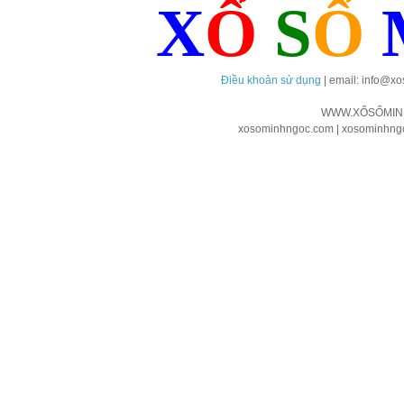
X
Ổ
S
Ố
Điều khoản sử dụng
| email: info@x
WWW.XỔSỐMIN
xosominhngoc.com | xosominhngoc