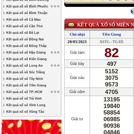
Kết quả xổ số Bình Phước
Kết quả xổ số Bình Thuận
Kết quả xổ số Cà Mau
KẾT QUẢ XỔ SỐ MIỀN 
Kết quả xổ số Cần Thơ
Kết quả xổ số Đà Lạt
Chủ nhật
Tiền Giang
Kết quả xổ số Đồng Nai
28/05/2023
XSTG - TG-D5
Kết quả xổ số Đồng Tháp
82
Giải tám
Kết quả xổ số Hậu Giang
Kết quả xổ số Kiên Giang
497
Giải bảy
Kết quả xổ số Long An
5152
Kết quả xổ số Sóc Trăng
3075
Giải sáu
Kết quả xổ số Tây Ninh
9573
Kết quả xổ số Tiền Giang
4705
Giải năm
Kết quả xổ số TP. HCM
13195
Kết quả xổ số Trà Vinh
19840
Kết quả xổ số Vĩnh Long
58854
Kết quả xổ số Vũng Tàu
06985
Giải tư
90936
04846