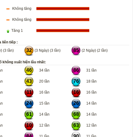
Không tăng
Không tăng
Tăng 1
liên tiếp :
32
85
) (3 lần)
(3 Ngày) (3 lần)
(2 Ngày) (2 lần)
 không xuất hiện lâu nhất:
46
86
ần
34 lần
31 lần
43
76
ần
20 lần
18 lần
11
16
ần
16 lần
16 lần
24
26
ần
15 lần
14 lần
61
68
ần
14 lần
14 lần
10
63
ần
12 lần
12 lần
84
90
n
11 lần
11 lần