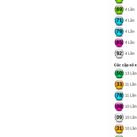
69
4 Lần
71
4 Lần
79
4 Lần
85
4 Lần
92
4 Lần
Các cặp số xu
50
13 Lần
33
11 Lần
78
11 Lần
08
10 Lần
09
10 Lần
31
10 Lần