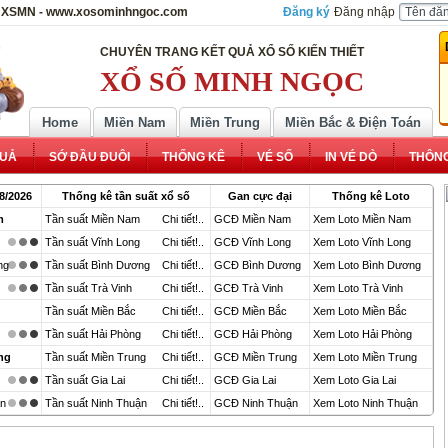
 - XSMN - www.xosominhngoc.com
Đăng ký
Đăng nhập
CHUYÊN TRANG KẾT QUẢ XỔ SỐ KIẾN THIẾT
XỔ SỐ MINH NGỌC
Home
Miền Nam
Miền Trung
Miền Bắc & Điện Toán
QUẢ
SỚ ĐẦU ĐUÔI
THỐNG KÊ
VÉ SỐ
IN VÉ DÒ
THÔNG
8/2026
Thống kê tần suất xổ số
Gan cực đại
Thống kê Loto
m
Tần suất Miền Nam
Chi tiết!..
GCĐ Miền Nam
Xem Loto Miền Nam
Tần suất Vĩnh Long
Chi tiết!..
GCĐ Vĩnh Long
Xem Loto Vĩnh Long
ng
Tần suất Bình Dương
Chi tiết!..
GCĐ Bình Dương
Xem Loto Bình Dương
Tần suất Trà Vinh
Chi tiết!..
GCĐ Trà Vinh
Xem Loto Trà Vinh
Tần suất Miền Bắc
Chi tiết!..
GCĐ Miền Bắc
Xem Loto Miền Bắc
Tần suất Hải Phòng
Chi tiết!..
GCĐ Hải Phòng
Xem Loto Hải Phòng
ng
Tần suất Miền Trung
Chi tiết!..
GCĐ Miền Trung
Xem Loto Miền Trung
Tần suất Gia Lai
Chi tiết!..
GCĐ Gia Lai
Xem Loto Gia Lai
ận
Tần suất Ninh Thuận
Chi tiết!..
GCĐ Ninh Thuận
Xem Loto Ninh Thuận