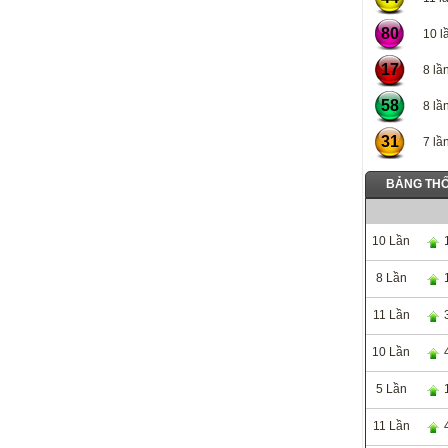
80
10 l
17
8 lầ
58
8 lầ
31
7 lầ
BẢNG THỐ
10 Lần
8 Lần
11 Lần
10 Lần
5 Lần
11 Lần