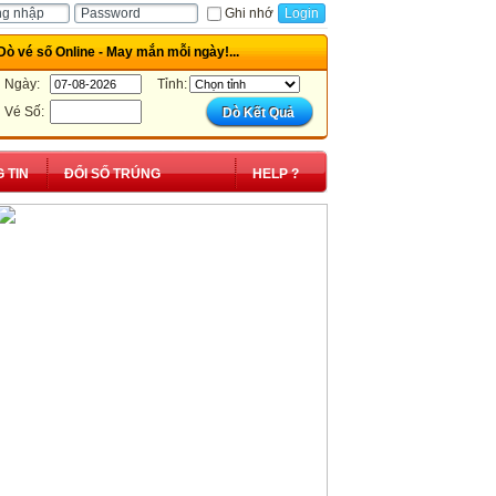
Ghi nhớ
Dò vé số Online - May mắn mỗi ngày!...
Ngày:
Tỉnh:
Vé Số:
 TIN
ĐỔI SỐ TRÚNG
HELP ?