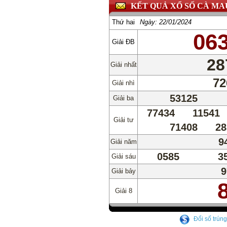
KẾT QUẢ XỔ SỐ CÀ MA
Thứ hai
Ngày:
22/01/2024
06
Giải ĐB
28
Giải nhất
72
Giải nhì
53125
Giải ba
77434
11541
Giải tư
71408
28
9
Giải năm
0585
3
Giải sáu
9
Giải bảy
Giải 8
Đổi số trúng