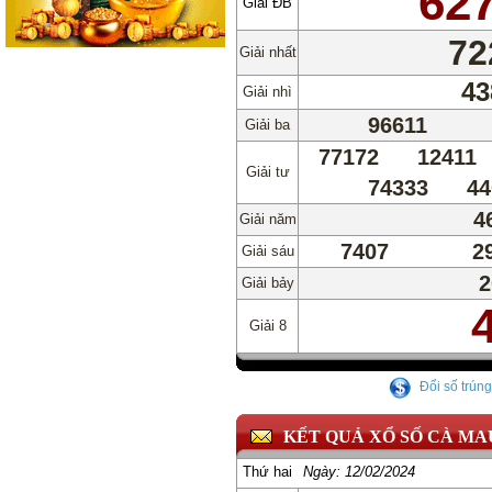
62
Giải ĐB
72
Giải nhất
43
Giải nhì
96611
Giải ba
77172
12411
Giải tư
74333
44
4
Giải năm
7407
2
Giải sáu
2
Giải bảy
Giải 8
Đổi số trúng
KẾT QUẢ XỔ SỐ CÀ MA
Thứ hai
Ngày:
12/02/2024