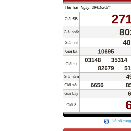
Thứ hai
Ngày:
29/01/2024
27
Giải ĐB
80
Giải nhất
40
Giải nhì
10695
Giải ba
03148
35314
Giải tư
82679
51
4
Giải năm
6656
8
Giải sáu
6
Giải bảy
Giải 8
Đổi số trúng