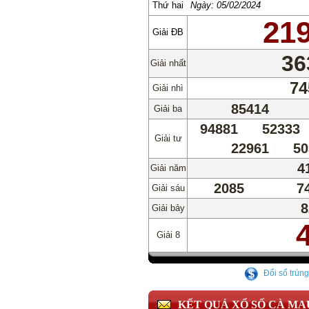
Thứ hai
Ngày:
05/02/2024
21
Giải ĐB
36
Giải nhất
74
Giải nhì
85414
Giải ba
94881
52333
Giải tư
22961
50
4
Giải năm
2085
7
Giải sáu
8
Giải bảy
Giải 8
Đổi số trúng
KẾT QUẢ XỔ SỐ CÀ MA