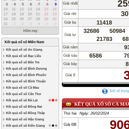
25
Giải nhất
3
4
5
6
7
8
9
10
11
12
13
14
15
16
30
Giải nhì
17
18
19
20
21
22
23
24
25
26
27
28
29
30
11418
Giải ba
31
1
2
3
4
5
6
32686
50984
Hôm nay
Giải tư
21783
68
Kết quả xổ số Miền Nam
9
Giải năm
Kết quả xổ số An Giang
6586
7
Giải sáu
Kết quả xổ số Bạc Liêu
Kết quả xổ số Bến Tre
8
Giải bảy
Kết quả xổ số Bình Dương
Giải 8
Kết quả xổ số Bình Phước
Kết quả xổ số Bình Thuận
Kết quả xổ số Cà Mau
Đổi số trúng
Kết quả xổ số Cần Thơ
Kết quả xổ số Đà Lạt
KẾT QUẢ XỔ SỐ CÀ MA
Kết quả xổ số Đồng Nai
Kết quả xổ số Đồng Tháp
Thứ hai
Ngày:
26/02/2024
Kết quả xổ số Hậu Giang
90
Giải ĐB
Kết quả xổ số Kiên Giang