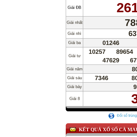
26
Giải ĐB
78
Giải nhất
63
Giải nhì
01246
Giải ba
10257
89654
Giải tư
47629
67
8
Giải năm
7346
8
Giải sáu
9
Giải bảy
Giải 8
Đổi số trúng
KẾT QUẢ XỔ SỐ CÀ MA