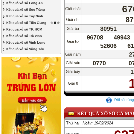
Kết quả xổ số Long An
67
Giải nhất
Kết quả xổ số Sóc Trăng
Kết quả xổ số Tây Ninh
87
Giải nhì
Kết quả xổ số Tiền Giang
80951
Giải ba
Kết quả xổ số TP. HCM
Kết quả xổ số Trà Vinh
96708
49943
Giải tư
Kết quả xổ số Vĩnh Long
52606
61
Kết quả xổ số Vũng Tàu
2
Giải năm
0770
0
Giải sáu
1
Giải bảy
Giải 8
Đổi số trúng
KẾT QUẢ XỔ SỐ CÀ MA
Thứ hai
Ngày:
19/02/2024