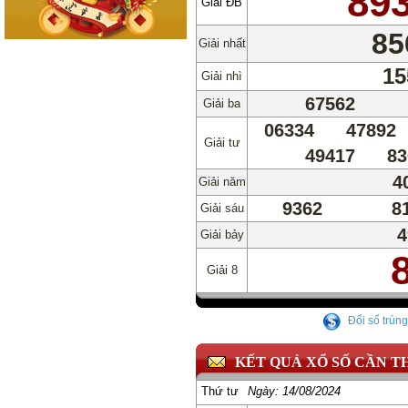
89
Giải ĐB
85
Giải nhất
15
Giải nhì
67562
Giải ba
06334
47892
Giải tư
49417
83
4
Giải năm
9362
8
Giải sáu
4
Giải bảy
Giải 8
Đổi số trúng
KẾT QUẢ XỔ SỐ CẦN T
Thứ tư
Ngày:
14/08/2024