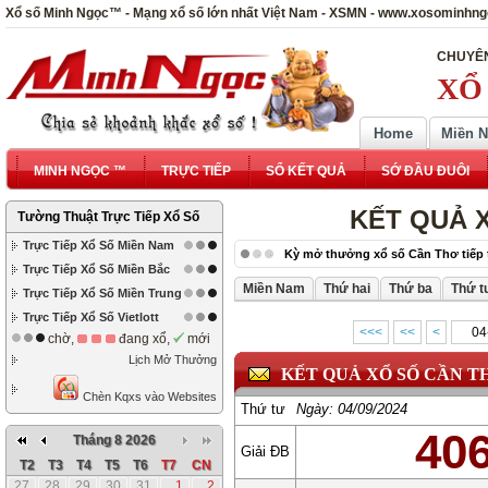
Xổ số Minh Ngọc™ - Mạng xổ số lớn nhất Việt Nam - XSMN - www.xosominhn
CHUYÊN
XỔ
Home
Miền 
MINH NGỌC ™
TRỰC TIẾP
SỔ KẾT QUẢ
SỚ ĐẦU ĐUÔI
KẾT QUẢ 
Tường Thuật Trực Tiếp Xổ Số
Trực Tiếp Xổ Số Miền Nam
Kỳ mở thưởng xổ số Cần Thơ tiếp t
Trực Tiếp Xổ Số Miền Bắc
Miền Nam
Thứ hai
Thứ ba
Thứ t
Trực Tiếp Xổ Số Miền Trung
Trực Tiếp Xổ Số Vietlott
<<<
<<
<
chờ,
đang xổ,
mới
Lịch Mở Thưởng
KẾT QUẢ XỔ SỐ CẦN T
Chèn Kqxs vào Websites
Thứ tư
Ngày:
04/09/2024
40
Tháng 8 2026
Giải ĐB
T2
T3
T4
T5
T6
T7
CN
27
28
29
30
31
1
2