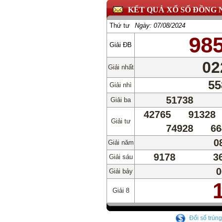
KẾT QUẢ XỔ SỐ ĐỒNG 
Thứ tư
Ngày:
07/08/2024
98
Giải ĐB
02
Giải nhất
55
Giải nhì
51738
Giải ba
42765
91328
Giải tư
74928
66
0
Giải năm
9178
3
Giải sáu
0
Giải bảy
Giải 8
Đổi số trúng