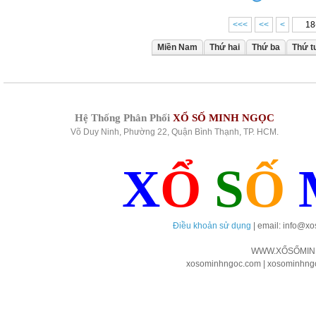
<<<
<<
<
Miền Nam
Thứ hai
Thứ ba
Thứ t
Hệ Thống Phân Phối
XỔ SỐ MINH NGỌC
Võ Duy Ninh, Phường 22, Quận Bình Thạnh, TP. HCM.
X
Ổ
S
Ố
Điều khoản sử dụng
| email: info@x
WWW.XỔSỐMIN
xosominhngoc.com | xosominhngoc