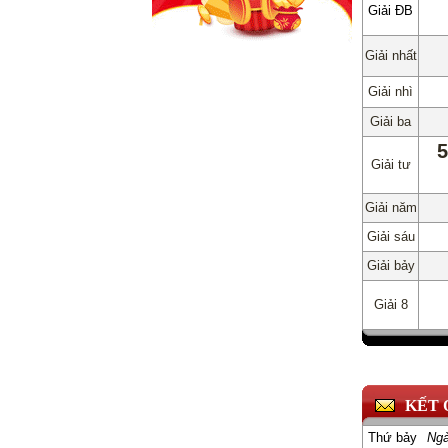
Giải ĐB
Giải nhất
Giải nhì
Giải ba
5
Giải tư
Giải năm
Giải sáu
Giải bảy
Giải 8
KẾT 
Thứ bảy
Ng