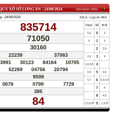
-
QUẢ XỔ SỐ LONG AN
24/08/2024
XEM BẢNG MIỀN...
ày:
24/08/2024
XSLA - Loại vé: 8K4
835714
Chục
Số
Đ.Vị
0
5
,
6
5
71050
1
9
4
30160
2
3
,
9
22239
37063
3
2
,
6
9
3991
30123
84164
10705
4
1
,
6
,
8
,
9
52269
04756
20794
5
0
,
8
0
,
6
9599
6
5
,
7
0
,
3
,
4
,
9
0676
0799
7729
7
6
385
8
4
,
5
84
9
2
,
3
,
6
,
9
2
1
,
4
,
9
2