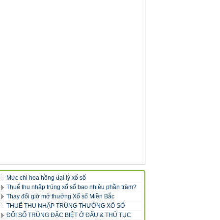
Mức chi hoa hồng đại lý xổ số
Thuế thu nhập trúng xổ số bao nhiêu phần trăm?
Thay đổi giờ mở thưởng Xổ số Miền Bắc
THUẾ THU NHẬP TRÚNG THƯỞNG XỔ SỐ
ĐỔI SỐ TRÚNG ĐẶC BIỆT Ở ĐÂU & THỦ TỤC