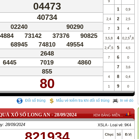
9
04473
1
0
,
9
40734
2
2
,
4
2
,
5
02240
90290
3
7
4
4884
73142
37376
90825
2
4
3
,
5
,
8
0
,
2
,
5
,
8
68945
74810
49554
2
5
2
,
4
,
5
4
,
5
2648
6
7
0
6445
7019
4860
7
3
,
6
855
8
4
0
,
4
80
9
1
0
Đổi số trúng
Mẫu vé kiểm tra khi đổi số trúng
In vé dò
-
QUẢ XỔ SỐ LONG AN
28/09/2024
XEM BẢNG MIỀN...
ày:
28/09/2024
XSLA - Loại vé: 9K4
821934
Chục
Số
Đ.Vị