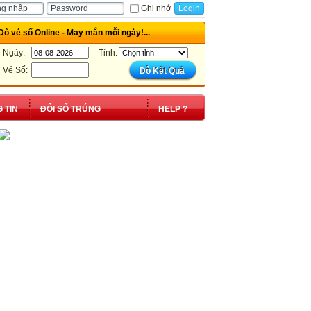
Ghi nhớ
Dò vé số Online - May mắn mỗi ngày!...
Ngày:
Tỉnh:
Vé Số:
 TIN
ĐỔI SỐ TRÚNG
HELP ?