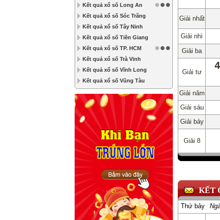
Kết quả xổ số Long An
Kết quả xổ số Sóc Trăng
Giải nhất
Kết quả xổ số Tây Ninh
Giải nhì
Kết quả xổ số Tiền Giang
Kết quả xổ số TP. HCM
Giải ba
Kết quả xổ số Trà Vinh
4
Kết quả xổ số Vĩnh Long
Giải tư
Kết quả xổ số Vũng Tàu
Giải năm
Giải sáu
Giải bảy
Giải 8
KẾT 
Thứ bảy
Ng