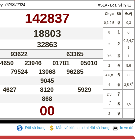
ày:
07/09/2024
XSLA - Loại vé: 9K1
142837
Chục
Số
Đ.Vị
0
0
,
1
,
2
,
5
0
,
3
18803
1
8
0
0
,
2
,
4
,
7
32863
2
2
9
93622
63365
3
0
,
6
7
4650
23946
01781
05010
4
2
5
,
6
79524
13068
96285
5
4
,
6
,
8
0
9045
2
6
4
3
,
5
,
8
4627
8120
5929
7
2
,
3
868
2
8
6
1
,
5
00
9
2
Đổi số trúng
Mẫu vé kiểm tra khi đổi số trúng
In vé dò