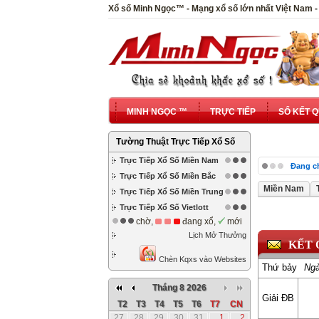
Xổ số Minh Ngọc™ - Mạng xổ số lớn nhất Việt Nam
MINH NGỌC ™
TRỰC TIẾP
SỔ KẾT 
Tường Thuật Trực Tiếp Xổ Số
Trực Tiếp Xổ Số Miền Nam
Đang ch
Trực Tiếp Xổ Số Miền Bắc
Miền Nam
Trực Tiếp Xổ Số Miền Trung
Trực Tiếp Xổ Số Vietlott
chờ,
đang xổ,
mới
Lịch Mở Thưởng
KẾT 
Chèn Kqxs vào Websites
Thứ bảy
Ng
Tháng 8 2026
Giải ĐB
T2
T3
T4
T5
T6
T7
CN
27
28
29
30
31
1
2