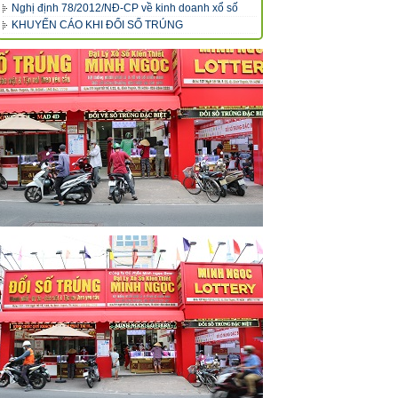
NHƯ THẾ NÀO?
Nghị định 78/2012/NĐ-CP về kinh doanh xổ số
KHUYẾN CÁO KHI ĐỔI SỐ TRÚNG