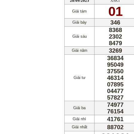
28/09/2025
XSKT
01
Giải tám
346
Giải bảy
8368
2302
Giải sáu
8479
3269
Giải năm
36834
95049
37550
46314
Giải tư
07895
04477
57827
74977
Giải ba
76154
41761
Giải nhì
88702
Giải nhất