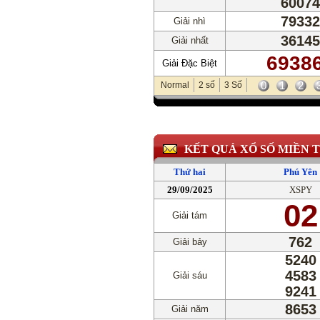
60074
79332
Giải nhì
36145
Giải nhất
6938
Giải Đặc Biệt
0
1
2
Normal
2 số
3 Số
KẾT QUẢ XỔ SỐ MIỀN 
Thứ hai
Phú Yên
29/09/2025
XSPY
02
Giải tám
762
Giải bảy
5240
4583
Giải sáu
9241
8653
Giải năm