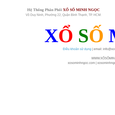
Hệ Thống Phân Phối
XỔ SỐ MINH NGỌC
Võ Duy Ninh, Phường 22, Quận Bình Thạnh, TP. HCM.
X
Ổ
S
Ố
Điều khoản sử dụng
| email: info@x
WWW.XỔSỐMIN
xosominhngoc.com | xosominhngoc