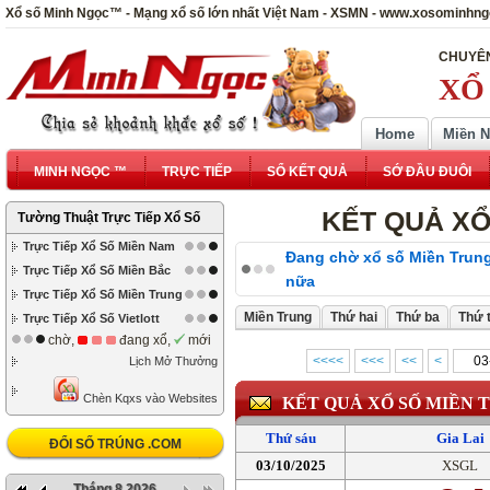
Xổ số Minh Ngọc™ - Mạng xổ số lớn nhất Việt Nam - XSMN - www.xosominhn
CHUYÊN
XỔ
Home
Miền 
MINH NGỌC ™
TRỰC TIẾP
SỔ KẾT QUẢ
SỚ ĐẦU ĐUÔI
KẾT QUẢ XỔ
Tường Thuật Trực Tiếp Xổ Số
Trực Tiếp Xổ Số Miền Nam
Đang chờ xổ số Miền Trung 
Trực Tiếp Xổ Số Miền Bắc
nữa
Trực Tiếp Xổ Số Miền Trung
Miền Trung
Thứ hai
Thứ ba
Thứ 
Trực Tiếp Xổ Số Vietlott
chờ,
đang xổ,
mới
<<<<
<<<
<<
<
Lịch Mở Thưởng
Chèn Kqxs vào Websites
KẾT QUẢ XỔ SỐ MIỀN 
Thứ sáu
Gia Lai
ĐỔI SỐ TRÚNG .COM
03/10/2025
XSGL
Tháng 8 2026