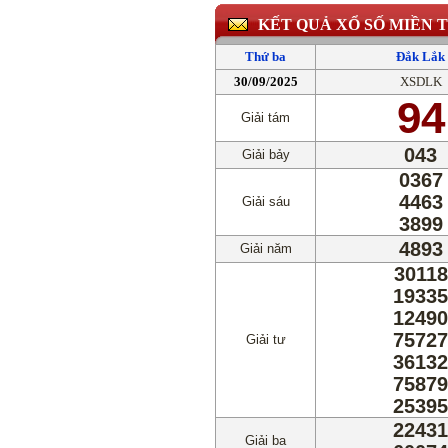
KẾT QUẢ XỔ SỐ MIỀN 
Thứ ba
Đắk Lắk
30/09/2025
XSDLK
94
Giải tám
043
Giải bảy
0367
4463
Giải sáu
3899
4893
Giải năm
30118
19335
12490
75727
Giải tư
36132
75879
25395
22431
Giải ba