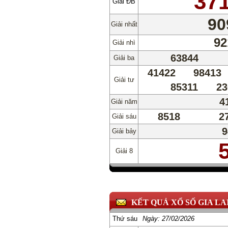
37
Giải ĐB
90
Giải nhất
92
Giải nhì
63844
Giải ba
41422
98413
Giải tư
85311
23
4
Giải năm
8518
2
Giải sáu
9
Giải bảy
Giải 8
KẾT QUẢ XỔ SỐ GIA LA
Thứ sáu
Ngày:
27/02/2026