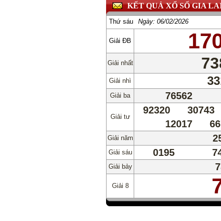
KẾT QUẢ XỔ SỐ GIA LA
Thứ sáu
Ngày:
06/02/2026
17
Giải ĐB
73
Giải nhất
33
Giải nhì
76562
Giải ba
92320
30743
Giải tư
12017
66
2
Giải năm
0195
7
Giải sáu
7
Giải bảy
Giải 8