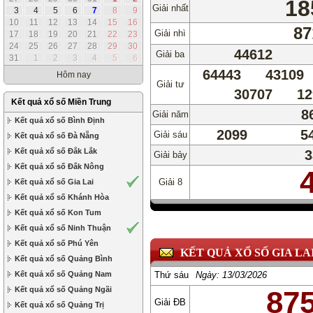
18
Giải nhất
3
4
5
6
7
8
9
10
11
12
13
14
15
16
87
Giải nhì
17
18
19
20
21
22
23
24
25
26
27
28
29
30
44612
Giải ba
31
1
2
3
4
5
6
64443
43109
Hôm nay
Giải tư
30707
12
Kết quả xổ số Miền Trung
8
Giải năm
Kết quả xổ số Bình Định
2099
5
Giải sáu
Kết quả xổ số Đà Nẵng
Kết quả xổ số Đắk Lắk
3
Giải bảy
Kết quả xổ số Đắk Nông
Giải 8
Kết quả xổ số Gia Lai
Kết quả xổ số Khánh Hòa
Kết quả xổ số Kon Tum
Kết quả xổ số Ninh Thuận
Kết quả xổ số Phú Yên
KẾT QUẢ XỔ SỐ GIA LA
Kết quả xổ số Quảng Bình
Kết quả xổ số Quảng Nam
Thứ sáu
Ngày:
13/03/2026
Kết quả xổ số Quảng Ngãi
87
Giải ĐB
Kết quả xổ số Quảng Trị