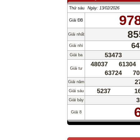
Thứ sáu
Ngày:
13/02/2026
97
Giải ĐB
85
Giải nhất
64
Giải nhì
53473
Giải ba
48037
61304
Giải tư
63724
70
2
Giải năm
5237
1
Giải sáu
3
Giải bảy
Giải 8