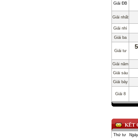
Giải ĐB
Giải nhất
Giải nhì
Giải ba
5
Giải tư
Giải năm
Giải sáu
Giải bảy
Giải 8
KẾT 
Thứ tư
Ngà