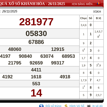
-
QUẢ XỔ SỐ KHÁNH HÒA
26/11/2025
XEM BẢNG MIỀN...
y:
26/11/2025
XSKH
281977
Chục
Số
Đ.Vị
0
3
,
4
,
6
05830
1
,
4
,
5
,
7
1
1
2
8
67886
2
9
48060
12915
2
3
5
0
4197
90840
63074
68953
4
1
,
7
0
21795
92659
99317
2
5
1
,
9
3
,
9
4411
6
8
0
4192
1618
4918
7
1
,
7
,
9
4
,
7
553
2
8
1
6
14
9
5
2
,
5
,
7
Đổi số trúng
Hình Vé Số
In vé dò