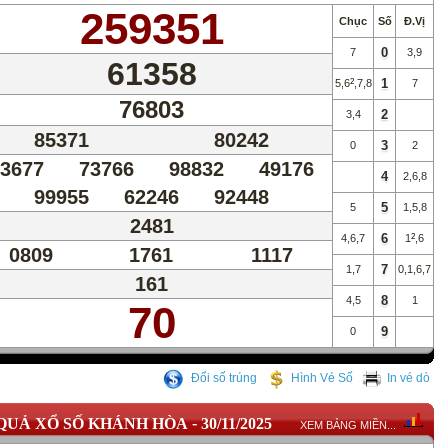
259351
Chục
Số
Đ.Vị
0
7
3
,
9
61358
1
5
,
6
2
,
7
,
8
7
76803
2
3
,
4
85371
80242
3
0
2
3677
73766
98832
49176
4
2
,
6
,
8
99955
62246
92448
5
5
1
,
5
,
8
2481
6
4
,
6
,
7
1
2
,
6
0809
1761
1117
7
1
,
7
0
,
1
,
6
,
7
161
8
4
,
5
1
70
9
0
Đổi số trúng
Hình Vé Số
In vé dò
-
QUẢ XỔ SỐ KHÁNH HÒA
30/11/2025
XEM BẢNG MIỀN...