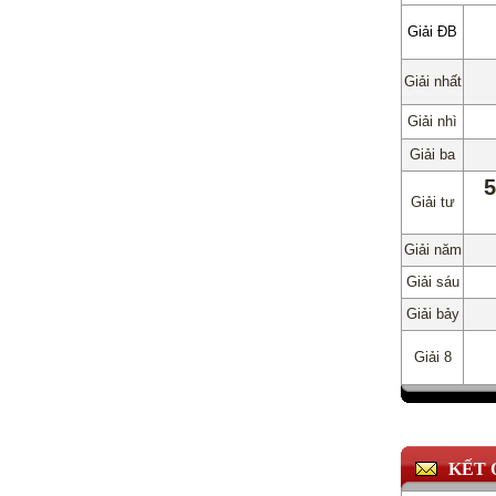
Giải ĐB
Giải nhất
Giải nhì
Giải ba
5
Giải tư
Giải năm
Giải sáu
Giải bảy
Giải 8
KẾT 