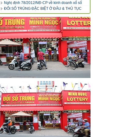
Nghị định 78/2012/NĐ-CP về kinh doanh xổ số
ĐỔI SỐ TRÚNG ĐẶC BIỆT Ở ĐÂU & THỦ TỤC
NHƯ THẾ NÀO?