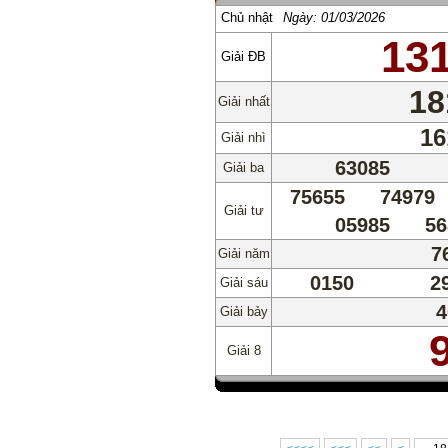
Chủ nhật
Ngày:
01/03/2026
13
Giải ĐB
18
Giải nhất
16
Giải nhì
63085
Giải ba
75655
74979
Giải tư
05985
56
7
Giải năm
0150
2
Giải sáu
4
Giải bảy
Giải 8