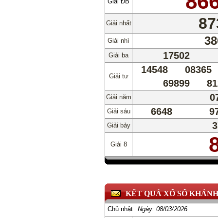
86
Giải ĐB
87
Giải nhất
38
Giải nhì
17502
Giải ba
14548
08365
Giải tư
69899
81
0
Giải năm
6648
9
Giải sáu
3
Giải bảy
Giải 8
KẾT QUẢ XỔ SỐ KHÁN
Chủ nhật
Ngày:
08/03/2026