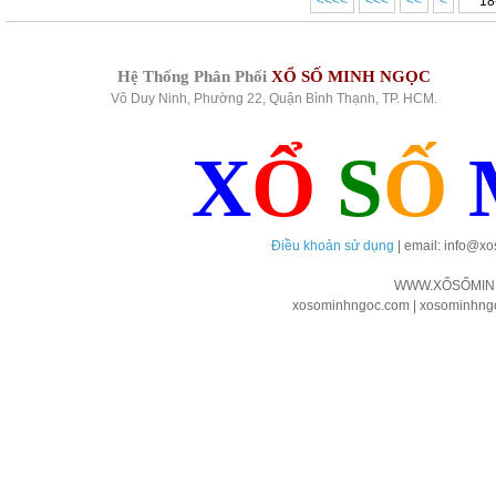
<<<<
<<<
<<
<
Hệ Thống Phân Phối
XỔ SỐ MINH NGỌC
Võ Duy Ninh, Phường 22, Quận Bình Thạnh, TP. HCM.
X
Ổ
S
Ố
Điều khoản sử dụng
| email: info@x
WWW.XỔSỐMIN
xosominhngoc.com | xosominhngoc