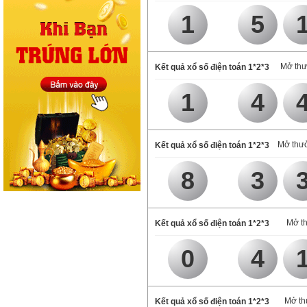
1
5
Mở thư
Kết quả xổ số điện toán 1*2*3
1
4
Mở thư
Kết quả xổ số điện toán 1*2*3
8
3
Mở t
Kết quả xổ số điện toán 1*2*3
0
4
Mở th
Kết quả xổ số điện toán 1*2*3