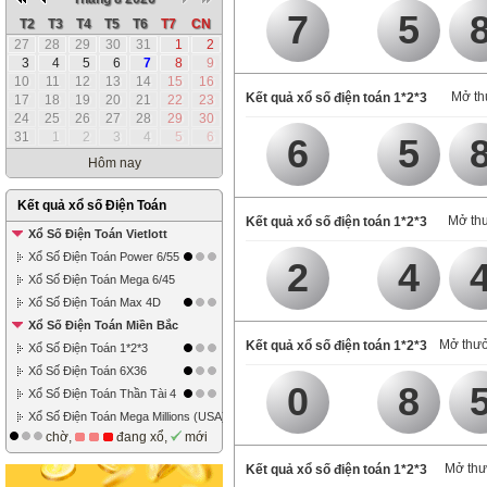
7
5
T2
T3
T4
T5
T6
T7
CN
27
28
29
30
31
1
2
3
4
5
6
7
8
9
10
11
12
13
14
15
16
Mở th
Kết quả xổ số điện toán 1*2*3
17
18
19
20
21
22
23
24
25
26
27
28
29
30
31
1
2
3
4
5
6
6
5
Hôm nay
Kết quả xổ số Điện Toán
Mở th
Kết quả xổ số điện toán 1*2*3
Xổ Số Điện Toán Vietlott
Xổ Số Điện Toán Power 6/55
2
4
Xổ Số Điện Toán Mega 6/45
Xổ Số Điện Toán Max 4D
Xổ Số Điện Toán Miền Bắc
Mở thưở
Kết quả xổ số điện toán 1*2*3
Xổ Số Điện Toán 1*2*3
Xổ Số Điện Toán 6X36
0
8
Xổ Số Điện Toán Thần Tài 4
Xổ Số Điện Toán Mega Millions (USA)
chờ,
đang xổ,
mới
Mở thư
Kết quả xổ số điện toán 1*2*3