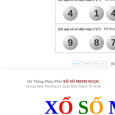
Kết quả xổ số điện toán 1*2*3
4
1
Mở thư
Kết quả xổ số điện toán 1*2*3
9
8
<<<<
<<<
<<
<
Hệ Thống Phân Phối
XỔ SỐ MINH NGỌC
Võ Duy Ninh, Phường 22, Quận Bình Thạnh, TP. HCM.
X
Ổ
S
Ố