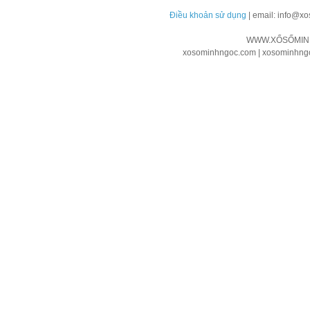
Điều khoản sử dụng
| email: info@x
WWW.XỔSỐMIN
xosominhngoc.com | xosominhngoc