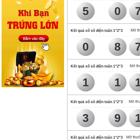
5
0
Mở t
Kết quả xổ số điện toán 1*2*3
0
8
Mở th
Kết quả xổ số điện toán 1*2*3
1
1
Mở th
Kết quả xổ số điện toán 1*2*3
3
9
Mở thưở
Kết quả xổ số điện toán 1*2*3