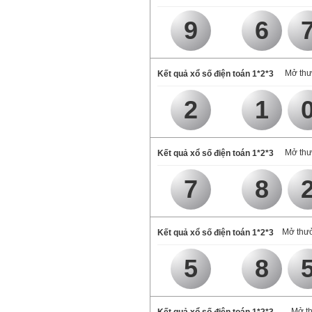
9
6
Mở thư
Kết quả xổ số điện toán 1*2*3
2
1
Mở thư
Kết quả xổ số điện toán 1*2*3
7
8
Mở thư
Kết quả xổ số điện toán 1*2*3
5
8
Mở t