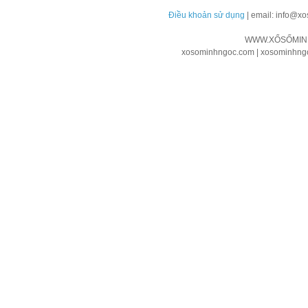
Điều khoản sử dụng
| email: info@x
WWW.XỔSỐMIN
xosominhngoc.com | xosominhngoc