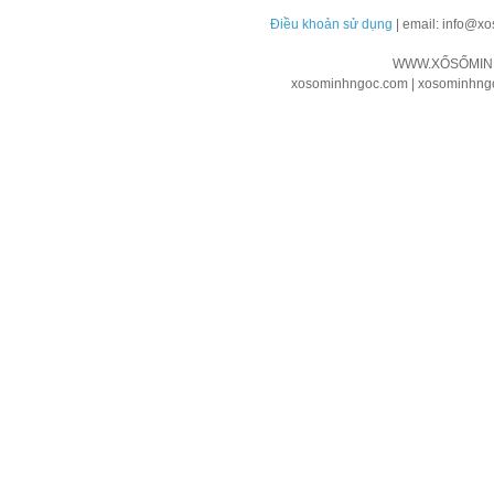
Điều khoản sử dụng
| email: info@x
WWW.XỔSỐMIN
xosominhngoc.com | xosominhngoc