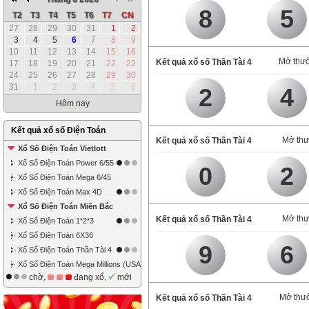
8
5
T2
T3
T4
T5
T6
T7
CN
27
28
29
30
31
1
2
3
4
5
6
7
8
9
10
11
12
13
14
15
16
Mở thưở
Kết quả xổ số Thần Tài 4
17
18
19
20
21
22
23
24
25
26
27
28
29
30
31
1
2
3
4
5
6
2
4
Hôm nay
Kết quả xổ số Điện Toán
Mở thư
Kết quả xổ số Thần Tài 4
Xổ Số Điện Toán Vietlott
Xổ Số Điện Toán Power 6/55
0
2
Xổ Số Điện Toán Mega 6/45
Xổ Số Điện Toán Max 4D
Xổ Số Điện Toán Miền Bắc
Mở thư
Kết quả xổ số Thần Tài 4
Xổ Số Điện Toán 1*2*3
Xổ Số Điện Toán 6X36
9
6
Xổ Số Điện Toán Thần Tài 4
Xổ Số Điện Toán Mega Millions (USA)
chờ,
đang xổ,
mới
Mở thư
Kết quả xổ số Thần Tài 4