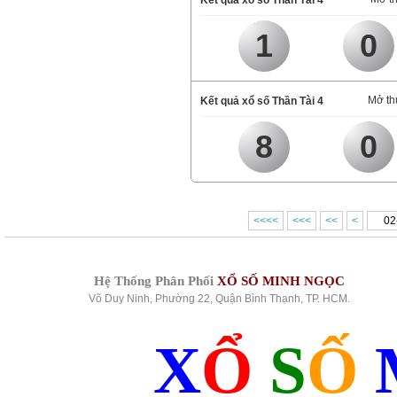
Kết quả xổ số Thần Tài 4
1
0
Mở th
Kết quả xổ số Thần Tài 4
8
0
<<<<
<<<
<<
<
Hệ Thống Phân Phối
XỔ SỐ MINH NGỌC
Võ Duy Ninh, Phường 22, Quận Bình Thạnh, TP. HCM.
X
Ổ
S
Ố