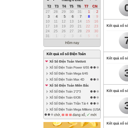
T2
T3
T4
T5
T6
T7
CN
27
28
29
30
31
1
2
3
4
5
6
7
8
9
10
11
12
13
14
15
16
Kết quả xổ s
17
18
19
20
21
22
23
24
25
26
27
28
29
30
31
1
2
3
4
5
6
Hôm nay
Kết quả xổ số Điện Toán
Kết quả xổ s
Xổ Số Điện Toán Vietlott
Xổ Số Điện Toán Power 6/55
Xổ Số Điện Toán Mega 6/45
Xổ Số Điện Toán Max 4D
Xổ Số Điện Toán Miền Bắc
Kết quả xổ s
Xổ Số Điện Toán 1*2*3
Xổ Số Điện Toán 6X36
Xổ Số Điện Toán Thần Tài 4
Xổ Số Điện Toán Mega Millions (USA)
chờ,
đang xổ,
mới
Kết quả xổ s