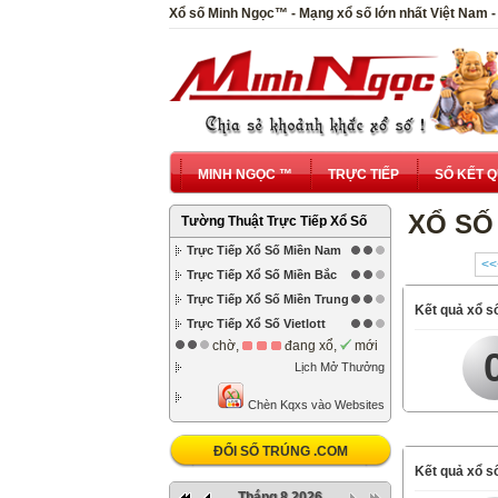
Xổ số Minh Ngọc™ - Mạng xổ số lớn nhất Việt Nam
MINH NGỌC ™
TRỰC TIẾP
SỔ KẾT 
XỔ SỐ 
Tường Thuật Trực Tiếp Xổ Số
Trực Tiếp Xổ Số Miền Nam
<<
Trực Tiếp Xổ Số Miền Bắc
Trực Tiếp Xổ Số Miền Trung
Kết quả xổ s
Trực Tiếp Xổ Số Vietlott
chờ,
đang xổ,
mới
Lịch Mở Thưởng
Chèn Kqxs vào Websites
ĐỔI SỐ TRÚNG .COM
Kết quả xổ s
Tháng 8 2026