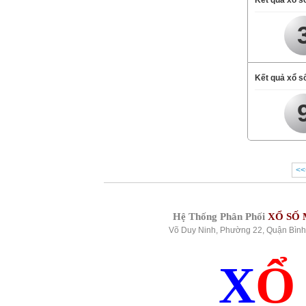
Kết quả xổ s
Kết quả xổ s
<<
Hệ Thống Phân Phối
XỔ SỐ
Võ Duy Ninh, Phường 22, Quận Bình
X
Ổ