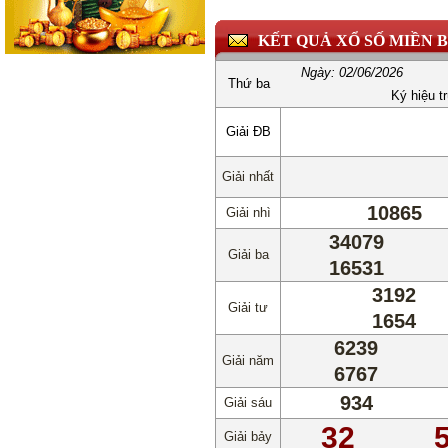
KẾT QUẢ XỔ SỐ MIỀN 
Ngày:
02/06/2026
Thứ ba
Ký hiệu t
Giải ĐB
Giải nhất
10865
Giải nhì
34079
Giải ba
16531
3192
Giải tư
1654
6239
Giải năm
6767
934
Giải sáu
32
Giải bảy