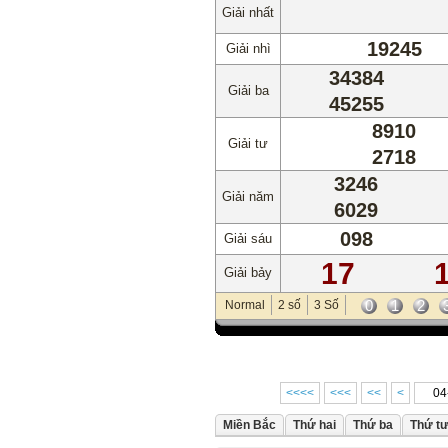
Giải nhất
19245
Giải nhì
34384
Giải ba
45255
8910
Giải tư
2718
3246
Giải năm
6029
098
Giải sáu
17
Giải bảy
0
1
2
Normal
2 số
3 Số
<<<<
<<<
<<
<
Miền Bắc
Thứ hai
Thứ ba
Thứ t