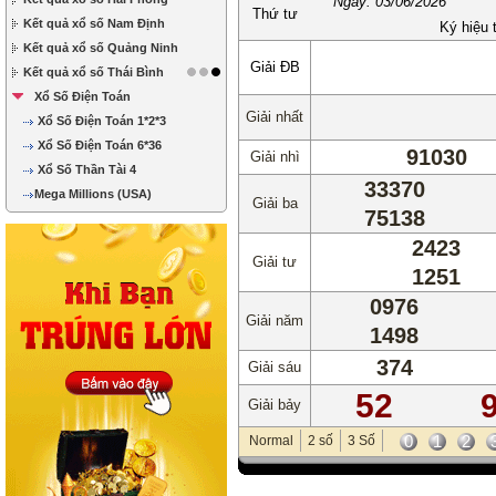
Ngày:
03/06/2026
Thứ tư
Kết quả xổ số Nam Định
Ký hiệu 
Kết quả xổ số Quảng Ninh
Giải ĐB
Kết quả xổ số Thái Bình
Xổ Số Điện Toán
Giải nhất
Xổ Số Điện Toán 1*2*3
Xổ Số Điện Toán 6*36
91030
Giải nhì
Xổ Số Thần Tài 4
33370
Mega Millions (USA)
Giải ba
75138
2423
Giải tư
1251
0976
Giải năm
1498
374
Giải sáu
52
Giải bảy
0
1
2
Normal
2 số
3 Số