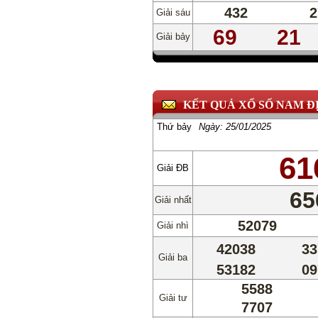
432
2
Giải sáu
69
21
Giải bảy
KẾT QUẢ XỔ SỐ NAM Đ
Thứ bảy
Ngày:
25/01/2025
61
Giải ĐB
65
Giải nhất
52079
Giải nhì
42038
33
Giải ba
53182
09
5588
Giải tư
7707