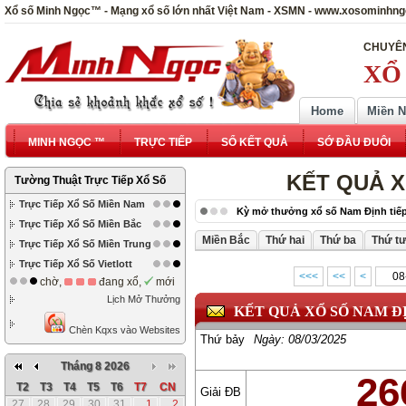
Xổ số Minh Ngọc™ - Mạng xổ số lớn nhất Việt Nam - XSMN - www.xosominhn
CHUYÊN
XỔ
Home
Miền 
MINH NGỌC ™
TRỰC TIẾP
SỔ KẾT QUẢ
SỚ ĐẦU ĐUÔI
KẾT QUẢ X
Tường Thuật Trực Tiếp Xổ Số
Trực Tiếp Xổ Số Miền Nam
Kỳ mở thưởng xổ số Nam Định tiếp 
Trực Tiếp Xổ Số Miền Bắc
Miền Bắc
Thứ hai
Thứ ba
Thứ t
Trực Tiếp Xổ Số Miền Trung
Trực Tiếp Xổ Số Vietlott
<<<
<<
<
chờ,
đang xổ,
mới
Lịch Mở Thưởng
KẾT QUẢ XỔ SỐ NAM Đ
Chèn Kqxs vào Websites
Thứ bảy
Ngày:
08/03/2025
Tháng 8 2026
26
T2
T3
T4
T5
T6
T7
CN
Giải ĐB
27
28
29
30
31
1
2