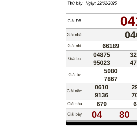
Thứ bảy
Ngày:
22/02/2025
04
Giải ĐB
04
Giải nhất
66189
Giải nhì
04875
32
Giải ba
95023
47
5080
Giải tư
7867
0610
2
Giải năm
9136
7
679
6
Giải sáu
04
80
Giải bảy