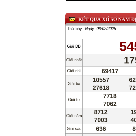
KẾT QUẢ XỔ SỐ NAM Đ
Thứ bảy
Ngày:
08/02/2025
54
Giải ĐB
17
Giải nhất
69417
Giải nhì
10557
62
Giải ba
27618
72
7718
Giải tư
7062
8712
1
Giải năm
7003
4
636
8
Giải sáu