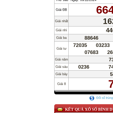
66
Giải ĐB
16
Giải nhất
44
Giải nhì
88646
Giải ba
72035
03233
Giải tư
07683
26
7
Giải năm
0236
7
Giải sáu
5
Giải bảy
Giải 8
Đổi số trúng
KẾT QUẢ XỔ SỐ BÌNH 