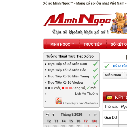
Xổ số Minh Ngọc™ - Mạng xổ số lớn nhất Việt Nam
MINH NGỌC ™
TRỰC TIẾP
SỔ KẾT 
Tường Thuật Trực Tiếp Xổ Số
Trực Tiếp Xổ Số Miền Nam
Xổ số Bì
Trực Tiếp Xổ Số Miền Bắc
Miền Nam
Trực Tiếp Xổ Số Miền Trung
Trực Tiếp Xổ Số Vietlott
chờ,
đang xổ,
mới
Lịch Mở Thưởng
KẾT 
Chèn Kqxs vào Websites
Thứ sáu
Ng
Tháng 8 2026
Giải ĐB
T2
T3
T4
T5
T6
T7
CN
27
28
29
30
31
1
2