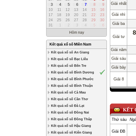
Giải nhất
3
4
5
6
7
8
9
10
11
12
13
14
15
16
Giải nhì
17
18
19
20
21
22
23
24
25
26
27
28
29
30
Giải ba
31
1
2
3
4
5
6
8
Hôm nay
Giải tư
Kết quả xổ số Miền Nam
Giải năm
Kết quả xổ số An Giang
Giải sáu
Kết quả xổ số Bạc Liêu
Kết quả xổ số Bến Tre
Giải bảy
Kết quả xổ số Bình Dương
Giải 8
Kết quả xổ số Bình Phước
Kết quả xổ số Bình Thuận
Kết quả xổ số Cà Mau
Kết quả xổ số Cần Thơ
Kết quả xổ số Đà Lạt
KẾT 
Kết quả xổ số Đồng Nai
Kết quả xổ số Đồng Tháp
Thứ sáu
Ng
Kết quả xổ số Hậu Giang
Giải ĐB
Kết quả xổ số Kiên Giang