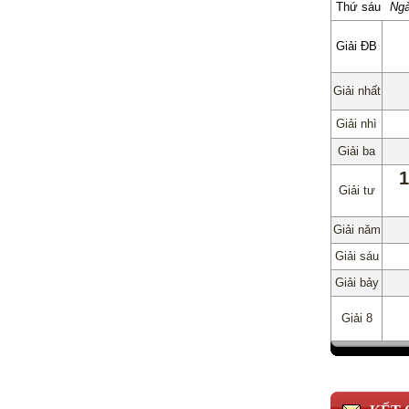
Thứ sáu
Ng
Giải ĐB
Giải nhất
Giải nhì
Giải ba
1
Giải tư
Giải năm
Giải sáu
Giải bảy
Giải 8