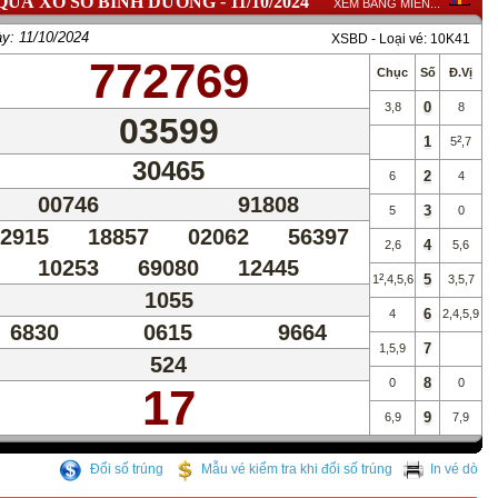
-
QUẢ XỔ SỐ BÌNH DƯƠNG
11/10/2024
XEM BẢNG MIỀN...
ày:
11/10/2024
XSBD - Loại vé: 10K41
772769
Chục
Số
Đ.Vị
0
3
,
8
8
03599
1
5
2
,
7
30465
2
6
4
00746
91808
3
5
0
2915
18857
02062
56397
4
2
,
6
5
,
6
10253
69080
12445
5
1
2
,
4
,
5
,
6
3
,
5
,
7
1055
6
4
2
,
4
,
5
,
9
6830
0615
9664
7
1
,
5
,
9
524
8
0
0
17
9
6
,
9
7
,
9
Đổi số trúng
Mẫu vé kiểm tra khi đổi số trúng
In vé dò