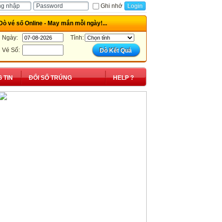
Ghi nhớ
Dò vé số Online - May mắn mỗi ngày!...
Ngày:
Tỉnh:
Vé Số:
 TIN
ĐỔI SỐ TRÚNG
HELP ?