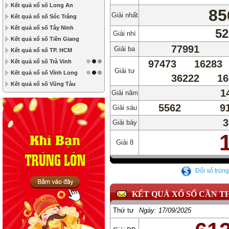
Kết quả xổ số Long An
85
Giải nhất
Kết quả xổ số Sóc Trăng
Kết quả xổ số Tây Ninh
52
Giải nhì
Kết quả xổ số Tiền Giang
77991
Giải ba
Kết quả xổ số TP. HCM
Kết quả xổ số Trà Vinh
97473
16283
Giải tư
Kết quả xổ số Vĩnh Long
36222
16
Kết quả xổ số Vũng Tàu
1
Giải năm
5562
9
Giải sáu
3
Giải bảy
Giải 8
Đổi số trúng
KẾT QUẢ XỔ SỐ CẦN T
Thứ tư
Ngày:
17/09/2025