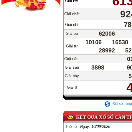
61
Giải ĐB
92
Giải nhất
78
Giải nhì
62006
Giải ba
10106
16530
Giải tư
28992
52
0
Giải năm
3898
9
Giải sáu
5
Giải bảy
Giải 8
Đổi số trúng
KẾT QUẢ XỔ SỐ CẦN T
Thứ tư
Ngày:
10/09/2025