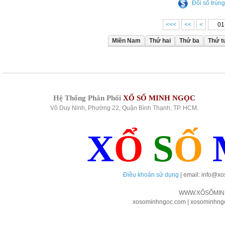
Đổi số trúng
<<<
<<
<
Miền Nam
Thứ hai
Thứ ba
Thứ t
Hệ Thống Phân Phối
XỔ SỐ MINH NGỌC
Võ Duy Ninh, Phường 22, Quận Bình Thạnh, TP. HCM.
X
Ổ
S
Ố
Điều khoản sử dụng
| email: info@x
WWW.XỔSỐMIN
xosominhngoc.com | xosominhngoc