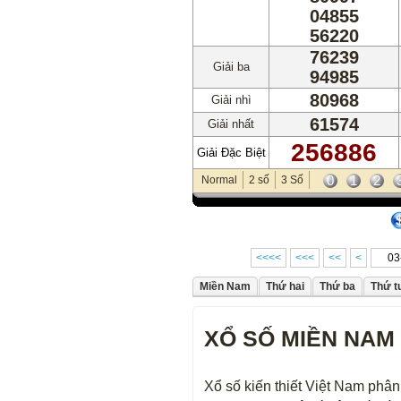
04855
56220
76239
Giải ba
94985
80968
Giải nhì
61574
Giải nhất
256886
Giải Đặc Biệt
0
1
2
Normal
2 số
3 Số
<<<<
<<<
<<
<
Miền Nam
Thứ hai
Thứ ba
Thứ t
XỔ SỐ MIỀN NAM 
Xổ số kiến thiết Việt Nam phân 