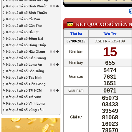
Kết quả xổ số Bình Phước
Kết quả xổ số Bình Thuận
Kết quả xổ số Cà Mau
KẾT QUẢ XỔ SỐ MIỀN 
Kết quả xổ số Cần Thơ
Kết quả xổ số Đà Lạt
Thứ ba
Bến Tre
Kết quả xổ số Đồng Nai
02/09/2025
XSBTR - K35-T09
Kết quả xổ số Đồng Tháp
15
Giải tám
Kết quả xổ số Hậu Giang
Kết quả xổ số Kiên Giang
655
Giải bảy
Kết quả xổ số Long An
5474
Kết quả xổ số Sóc Trăng
7631
Giải sáu
Kết quả xổ số Tây Ninh
1651
Kết quả xổ số Tiền Giang
0971
Giải năm
Kết quả xổ số TP. HCM
65073
Kết quả xổ số Trà Vinh
03433
Kết quả xổ số Vĩnh Long
39549
Kết quả xổ số Vũng Tàu
81068
Giải tư
16023
78570