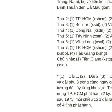
Trung, Nam), bộ vé liên kết cá
Bình Thuận đến Cà Mau gồm:
Thứ 2: (1) TP. HCM (xshcm), (2
Thứ 3: (1) Bến Tre (xsbt), (2) V
Thứ 4: (1) Đồng Nai (xsdn), (2)
Thứ 5: (1) Tây Ninh (xstn), (2)
Thứ 6: (1) Vĩnh Long (xsvl), (2
Thứ 7: (1) TP. HCM (xshcm), (2
(xsbp), (4) Hậu Giang (xshg)
Chủ Nhật: (1) Tiền Giang (xstg)
(xsdl)
* (1) = Đài 1, (2) = Đài 2, (3) =
và đài phụ 3 trong cùng ngày c
tương đối tùy từng khu vực. Tr
riêng TP. HCM phát hành 2 kỳ.
sau 1975 mỗi chiều có 3 đài rad
có 4 tỉnh phát hành.