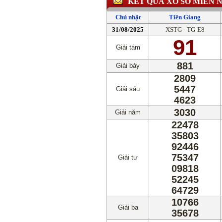
KẾT QUẢ XỔ SỐ MIỀN 
Chủ nhật
Tiền Giang
31/08/2025
XSTG - TG-E8
91
Giải tám
881
Giải bảy
2809
5447
Giải sáu
4623
3030
Giải năm
22478
35803
92446
75347
Giải tư
09818
52245
64729
10766
Giải ba
35678