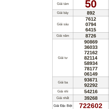
50
Giải tám
892
Giải bảy
7612
0794
Giải sáu
6415
8726
Giải năm
90869
36033
72162
82114
Giải tư
58934
78177
06149
93671
Giải ba
92292
54216
Giải nhì
39268
Giải nhất
722602
Giải Đặc Biệt