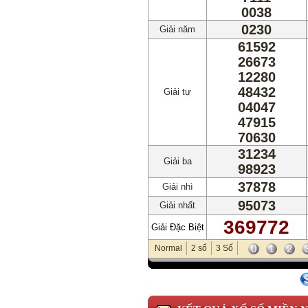
0038
0230
Giải năm
61592
26673
12280
48432
Giải tư
04047
47915
70630
31234
Giải ba
98923
37878
Giải nhì
95073
Giải nhất
369772
Giải Đặc Biệt
0
1
2
Normal
2 số
3 Số