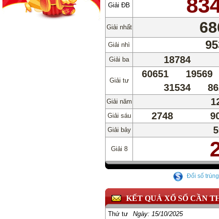
83
Giải ĐB
68
Giải nhất
95
Giải nhì
18784
Giải ba
60651
19569
Giải tư
31534
86
1
Giải năm
2748
9
Giải sáu
5
Giải bảy
Giải 8
Đổi số trúng
KẾT QUẢ XỔ SỐ CẦN T
Thứ tư
Ngày:
15/10/2025