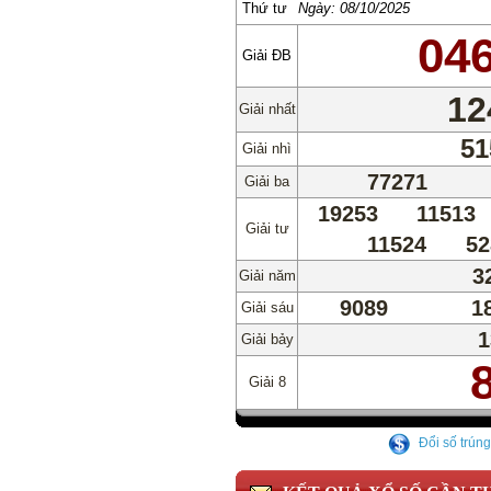
Thứ tư
Ngày:
08/10/2025
04
Giải ĐB
12
Giải nhất
51
Giải nhì
77271
Giải ba
19253
11513
Giải tư
11524
52
3
Giải năm
9089
1
Giải sáu
1
Giải bảy
Giải 8
Đổi số trúng