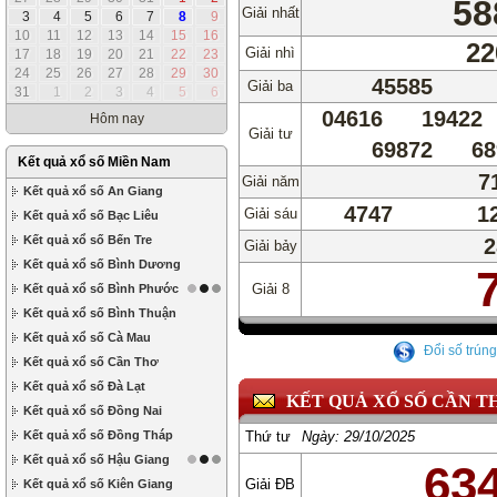
58
Giải nhất
3
4
5
6
7
8
9
10
11
12
13
14
15
16
22
Giải nhì
17
18
19
20
21
22
23
24
25
26
27
28
29
30
45585
Giải ba
31
1
2
3
4
5
6
04616
19422
Hôm nay
Giải tư
69872
68
Kết quả xổ số Miền Nam
7
Giải năm
Kết quả xổ số An Giang
4747
1
Giải sáu
Kết quả xổ số Bạc Liêu
Kết quả xổ số Bến Tre
2
Giải bảy
Kết quả xổ số Bình Dương
Giải 8
Kết quả xổ số Bình Phước
Kết quả xổ số Bình Thuận
Kết quả xổ số Cà Mau
Đổi số trúng
Kết quả xổ số Cần Thơ
Kết quả xổ số Đà Lạt
KẾT QUẢ XỔ SỐ CẦN T
Kết quả xổ số Đồng Nai
Kết quả xổ số Đồng Tháp
Thứ tư
Ngày:
29/10/2025
Kết quả xổ số Hậu Giang
63
Giải ĐB
Kết quả xổ số Kiên Giang