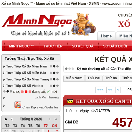
Xổ số Minh Ngọc™ - Mạng xổ số lớn nhất Việt Nam - XSMN - www.xosominhn
CHUYÊN
XỔ
Home
Miền 
MINH NGỌC ™
TRỰC TIẾP
SỔ KẾT QUẢ
SỚ ĐẦU ĐUÔI
KẾT QUẢ 
Tường Thuật Trực Tiếp Xổ Số
Trực Tiếp Xổ Số Miền Nam
Kỳ mở thưởng xổ số Cần Thơ tiếp t
Trực Tiếp Xổ Số Miền Bắc
Miền Nam
Thứ hai
Thứ ba
Thứ t
Trực Tiếp Xổ Số Miền Trung
Trực Tiếp Xổ Số Vietlott
<<<
<<
<
chờ,
đang xổ,
mới
Lịch Mở Thưởng
KẾT QUẢ XỔ SỐ CẦN T
Chèn Kqxs vào Websites
Thứ tư
Ngày:
05/11/2025
45
Tháng 8 2026
Giải ĐB
T2
T3
T4
T5
T6
T7
CN
27
28
29
30
31
1
2