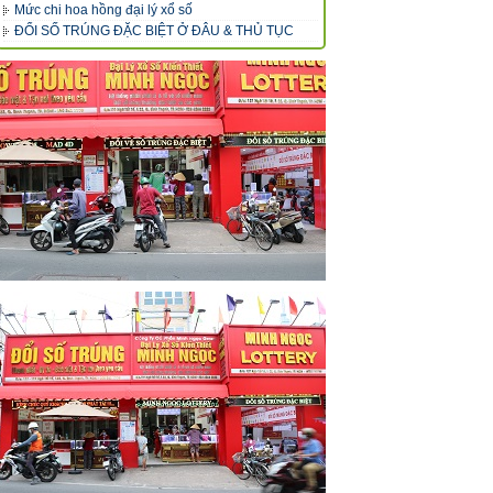
Mức chi hoa hồng đại lý xổ số
ĐỔI SỐ TRÚNG ĐẶC BIỆT Ở ĐÂU & THỦ TỤC
NHƯ THẾ NÀO?