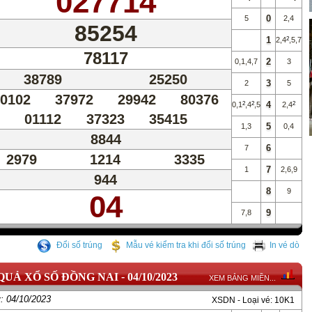
027714
0
5
2
,
4
85254
1
2
,
4
2
,
5
,
7
78117
2
0
,
1
,
4
,
7
3
38789
25250
3
2
5
0102
37972
29942
80376
4
0
,
1
2
,
4
2
,
5
2
,
4
2
01112
37323
35415
5
1
,
3
0
,
4
8844
6
7
2979
1214
3335
7
1
2
,
6
,
9
944
8
9
04
9
7
,
8
Đổi số trúng
Mẫu vé kiểm tra khi đổi số trúng
In vé dò
-
QUẢ XỔ SỐ ĐỒNG NAI
04/10/2023
XEM BẢNG MIỀN...
y:
04/10/2023
XSDN - Loại vé: 10K1