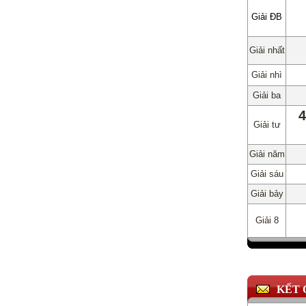
Giải ĐB
Giải nhất
Giải nhì
Giải ba
4
Giải tư
Giải năm
Giải sáu
Giải bảy
Giải 8
KẾT 