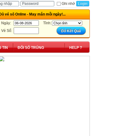
Ghi nhớ
Dò vé số Online - May mắn mỗi ngày!...
Ngày:
Tỉnh:
Vé Số:
 TIN
ĐỔI SỐ TRÚNG
HELP ?