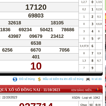
0
1
,
2
,
7
1
,
3
,
5
17120
1
0
,
2
0
,
2
,
8
69803
2
1
0
,
1
32618
18105
3
0
4
,
6
,
8
1836
69234
50421
78686
4
3
6
43987
09679
23412
5
0
6
2
6538
6
3
,
4
,
5
2
,
8
6256
6670
7056
7
8
0
,
9
401
8
1
,
3
6
,
7
10
9
7
Đổi số trúng
Mẫu vé kiểm tra khi đổi số trúng
In vé dò
-
QUẢ XỔ SỐ ĐỒNG NAI
11/10/2023
XEM BẢNG MIỀN...
y:
11/10/2023
XSDN - Loại vé: 10K2
Chục
Số
Đ.Vị